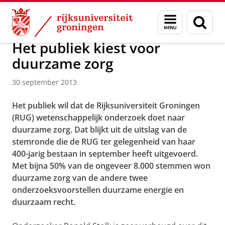
Skip
Skip
Over ons
Actueel
Nieuws
Nieuwsberichten
Menu
Zoek
to
to
en
Content
Navigation
zoeken
Het publiek kiest voor
duurzame zorg
30 september 2013
Het publiek wil dat de Rijksuniversiteit Groningen
(RUG) wetenschappelijk onderzoek doet naar
duurzame zorg. Dat blijkt uit de uitslag van de
stemronde die de RUG ter gelegenheid van haar
400-jarig bestaan in september heeft uitgevoerd.
Met bijna 50% van de ongeveer 8.000 stemmen won
duurzame zorg van de andere twee
onderzoeksvoorstellen duurzame energie en
duurzaam recht.