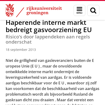
Skip
Skip
Over ons
Actueel
Nieuws
Nieuwsberichten
Menu
Zoek
to
to
en
Content
Navigation
zoeken
Haperende interne markt
bedreigt gasvoorziening EU
Risico’s door lappendeken aan regels
onderschat
18 september 2013
Niet de grilligheid van gasleveranciers buiten de E
uropese Unie (E
U
)
, maar de onvoldoende
ontwikkelde interne markt ondermijnt de
leveringszekerheid van aardgas. Er is voldoende
aardgas beschikbaar voor de E
U
, waardoor zij zelf
kan voorkomen dat de beschikbaarheid van aardgas
problematisch wordt als bijvoorbeeld Rusland de
gaskraan dicht
zou draaien
. Maar dat vereist een