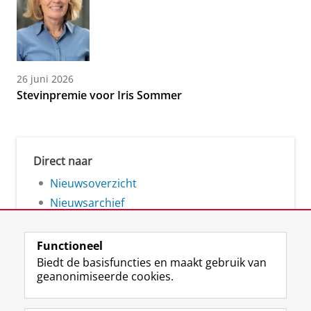
26 juni 2026
Stevinpremie voor Iris Sommer
Direct naar
Nieuwsoverzicht
Nieuwsarchief
Functioneel
Biedt de basisfuncties en maakt gebruik van
geanonimiseerde cookies.
F
L
R
I
Y
Volg de RUG