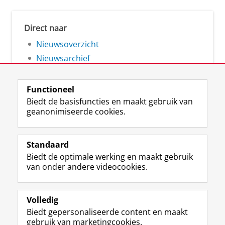
Direct naar
Nieuwsoverzicht
Nieuwsarchief
Functioneel
Biedt de basisfuncties en maakt gebruik van
geanonimiseerde cookies.
F
L
R
I
Y
Volg de RUG
a
i
S
n
o
Standaard
c
n
S
s
u
Biedt de optimale werking en maakt gebruik
e
k
-
t
T
Studiekiezers
van onder andere videocookies.
b
e
f
a
u
Maatschappij/bedrijven
o
d
e
g
b
o
I
e
r
e
Alumni
k
n
d
a
-
Volledig
p
-
R
m
k
Biedt gepersonaliseerde content en maakt
Over ons
a
p
i
-
a
gebruik van marketingcookies.