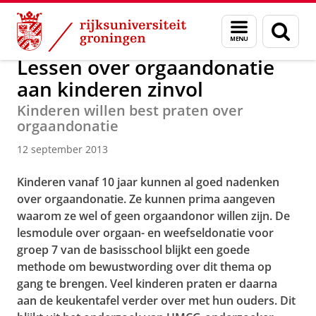
Skip
Skip
Over ons
Actueel
Nieuws
Nieuwsberichten
Menu
Zoek
to
to
en
Content
Navigation
zoeken
Lessen over orgaandonatie
aan kinderen zinvol
Kinderen willen best praten over
orgaandonatie
12 september 2013
Kinderen vanaf 10 jaar kunnen al goed nadenken
over orgaandonatie. Ze kunnen prima aangeven
waarom ze wel of geen orgaandonor willen zijn. De
lesmodule over orgaan- en weefseldonatie voor
groep 7 van de basisschool blijkt een goede
methode om bewustwording over dit thema op
gang te brengen. Veel kinderen praten er daarna
aan de keukentafel verder over met hun ouders. Dit