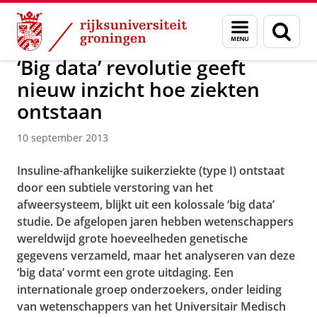
Skip
Skip
Over ons
Actueel
Nieuws
Nieuwsberichten
Menu
Zoek
to
to
en
Content
Navigation
zoeken
‘Big data’ revolutie geeft
nieuw inzicht hoe ziekten
ontstaan
10 september 2013
Insuline-afhankelijke suikerziekte (type I) ontstaat
door een subtiele verstoring van het
afweersysteem, blijkt uit een kolossale ‘big data’
studie. De afgelopen jaren hebben wetenschappers
wereldwijd grote hoeveelheden genetische
gegevens verzameld, maar het analyseren van deze
‘big data’ vormt een grote uitdaging. Een
internationale groep onderzoekers, onder leiding
van wetenschappers van het Universitair Medisch