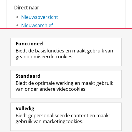
Direct naar
Nieuwsoverzicht
Nieuwsarchief
Functioneel
Biedt de basisfuncties en maakt gebruik van
geanonimiseerde cookies.
F
L
R
I
Y
Volg de RUG
a
i
S
n
o
Standaard
c
n
S
s
u
Biedt de optimale werking en maakt gebruik
e
k
-
t
T
Studiekiezers
van onder andere videocookies.
b
e
f
a
u
Maatschappij/bedrijven
o
d
e
g
b
o
I
e
r
e
Alumni
k
n
d
a
-
Volledig
p
-
R
m
k
Biedt gepersonaliseerde content en maakt
Over ons
a
p
i
-
a
gebruik van marketingcookies.
g
a
j
a
n
i
g
k
c
a