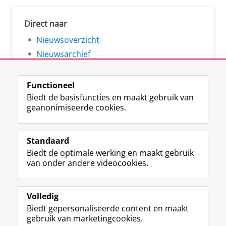
Direct naar
Nieuwsoverzicht
Nieuwsarchief
Functioneel
Biedt de basisfuncties en maakt gebruik van
geanonimiseerde cookies.
F
L
R
I
Y
Volg de RUG
a
i
S
n
o
Standaard
c
n
S
s
u
Biedt de optimale werking en maakt gebruik
e
k
-
t
T
Studiekiezers
van onder andere videocookies.
b
e
f
a
u
Maatschappij/bedrijven
o
d
e
g
b
o
I
e
r
e
Alumni
k
n
d
a
-
Volledig
p
-
R
m
k
Biedt gepersonaliseerde content en maakt
Over ons
a
p
i
-
a
gebruik van marketingcookies.
g
a
j
a
n