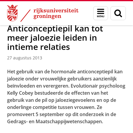
Skip
Skip
Over ons
Actueel
Nieuws
Nieuwsberichten
Menu
Zoek
to
to
en
Content
Navigation
zoeken
Anticonceptiepil kan tot
meer jaloezie leiden in
intieme relaties
27 augustus 2013
Het gebruik van de hormonale anticonceptiepil kan
jaloezie onder vrouwelijke gebruikers aanzienlijk
beïnvloeden en verergeren. Evolutionair psycholoog
Kelly Cobey bestudeerde de effecten van het
gebruik van de pil op jaloeziegevoelens en op de
onderlinge competitie tussen vrouwen. Ze
promoveert 5 september op dit onderzoek in de
Gedrags- en Maatschappijwetenschappen.