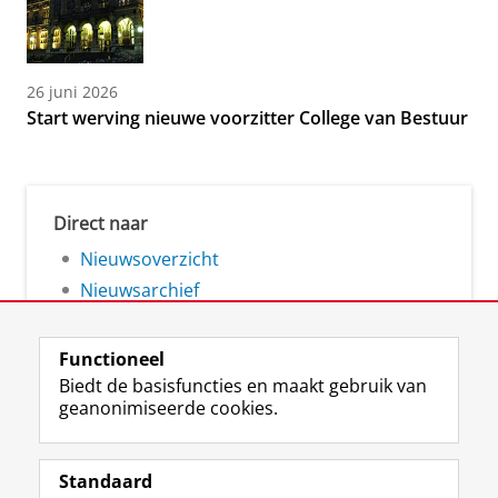
26 juni 2026
Start werving nieuwe voorzitter College van Bestuur
Direct naar
Nieuwsoverzicht
Nieuwsarchief
Functioneel
Biedt de basisfuncties en maakt gebruik van
geanonimiseerde cookies.
F
L
R
I
Y
Volg de RUG
a
i
S
n
o
Standaard
c
n
S
s
u