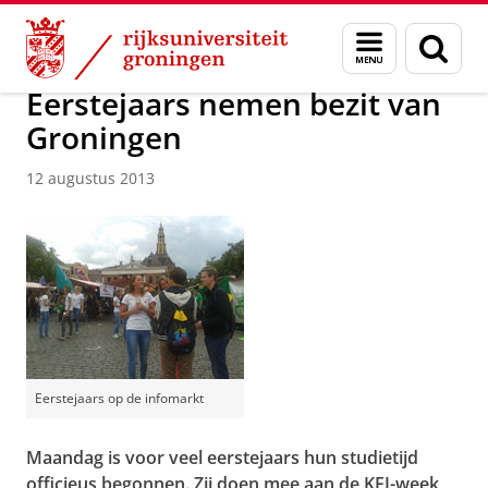
Skip
Skip
Over ons
Actueel
Nieuws
Nieuwsberichten
Menu
Zoek
to
to
en
Content
Navigation
zoeken
Eerstejaars nemen bezit van
Groningen
12 augustus 2013
Eerstejaars op de infomarkt
Maandag is voor veel eerstejaars hun studietijd
officieus begonnen. Zij doen mee aan de KEI-week,