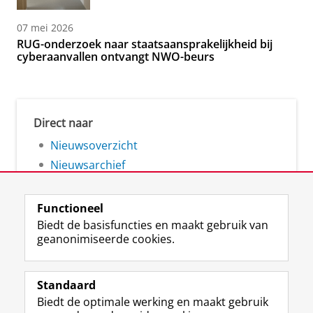
07 mei 2026
RUG-onderzoek naar staatsaansprakelijkheid bij
cyberaanvallen ontvangt NWO-beurs
Direct naar
Nieuwsoverzicht
Nieuwsarchief
Functioneel
Biedt de basisfuncties en maakt gebruik van
geanonimiseerde cookies.
F
L
R
I
Y
Volg de RUG
a
i
S
n
o
Standaard
c
n
S
s
u
Biedt de optimale werking en maakt gebruik
e
k
-
t
T
Studiekiezers