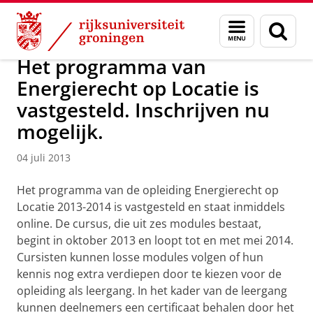
Skip
Skip
Over ons
Actueel
Nieuws
Nieuwsberichten
Menu
Zoek
to
to
en
Content
Navigation
zoeken
Het programma van
Energierecht op Locatie is
vastgesteld. Inschrijven nu
mogelijk.
04 juli 2013
Het programma van de opleiding Energierecht op
Locatie 2013-2014 is vastgesteld en staat inmiddels
online. De cursus, die uit zes modules bestaat,
begint in oktober 2013 en loopt tot en met mei 2014.
Cursisten kunnen losse modules volgen of hun
kennis nog extra verdiepen door te kiezen voor de
opleiding als leergang. In het kader van de leergang
kunnen deelnemers een certificaat behalen door het