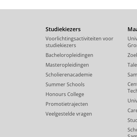
Studiekiezers
Maa
Voorlichtingsactiviteiten voor
Univ
studiekiezers
Gro
Bacheloropleidingen
Zoe
Masteropleidingen
Tal
Scholierenacademie
Sam
Cen
Summer Schools
Tec
Honours College
Uni
Promotietrajecten
Car
Veelgestelde vragen
Stu
Sch
Sam