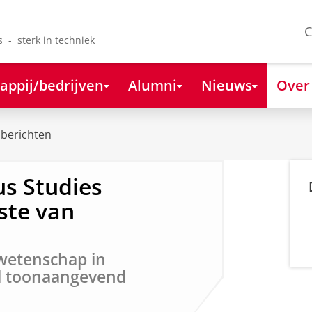
C
s - sterk in techniek
appij/bedrijven
Alumni
Nieuws
Over
berichten
us Studies
ste van
wetenschap in
l toonaangevend