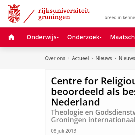
Skip
Skip
to
to
Content
Navigation
breed in kenni
Home
Onderwijs
Onderzoek
Maatsch
Over ons
Actueel
Nieuws
Nieuws
Centre for Religio
beoordeeld als be
Nederland
Theologie en Godsdienst
Groningen internationaa
08 juli 2013