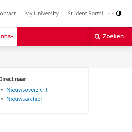
ontact
My University
Student Portal
Contr
Nederlands
English
 ons
Zoeken
Direct naar
Nieuwsoverzicht
Nieuwsarchief