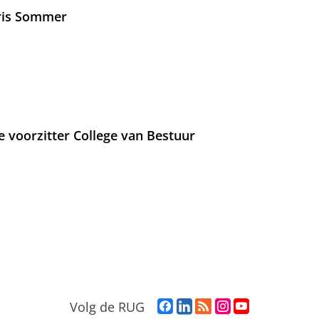
Iris Sommer
e voorzitter College van Bestuur
F
L
R
I
Y
Volg de RUG