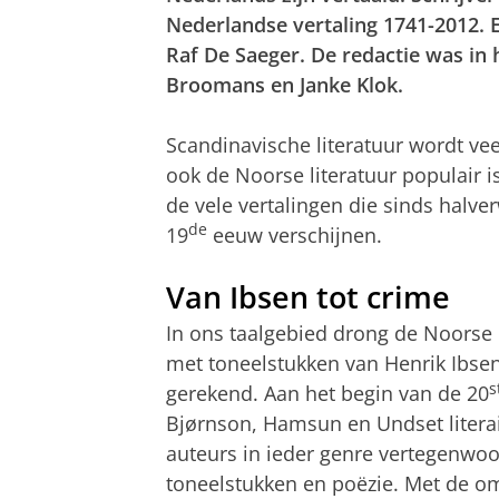
Nederlandse vertaling 1741-2012. E
Raf De Saeger. De redactie was i
Broomans en Janke Klok.
Scandinavische literatuur wordt vee
ook de Noorse literatuur populair is
de vele vertalingen die sinds halve
de
19
eeuw verschijnen.
Van Ibsen tot crime
In ons taalgebied drong de Noorse l
met toneelstukken van Henrik Ibsen
s
gerekend. Aan het begin van de 20
Bjørnson, Hamsun en Undset literai
auteurs in ieder genre vertegenwoo
toneelstukken en poëzie.
Met de omv