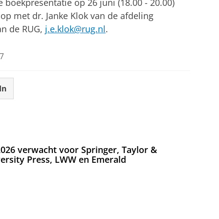
boekpresentatie op 26 juni (18.00 - 20.00)
op met dr. Janke Klok van de afdeling
van de RUG,
j.e.klok@rug.nl
.
7
In
026 verwacht voor Springer, Taylor &
versity Press, LWW en Emerald