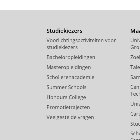
Studiekiezers
Maa
Voorlichtingsactiviteiten voor
Univ
studiekiezers
Gro
Bacheloropleidingen
Zoe
Masteropleidingen
Tal
Scholierenacademie
Sam
Cen
Summer Schools
Tec
Honours College
Uni
Promotietrajecten
Car
Veelgestelde vragen
Stu
Sch