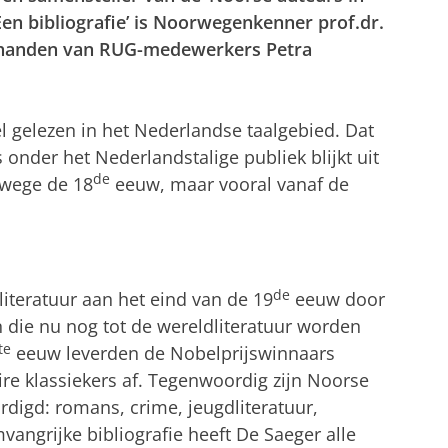
en bibliografie’ is Noorwegenkenner prof.dr.
n handen van RUG-medewerkers Petra
l gelezen in het Nederlandse taalgebied. Dat
 onder het Nederlandstalige publiek blijkt uit
de
rwege de 18
eeuw, maar vooral vanaf de
de
iteratuur aan het eind van de 19
eeuw door
 die nu nog tot de wereldliteratuur worden
te
eeuw leverden de Nobelprijswinnaars
re klassiekers af. Tegenwoordig zijn Noorse
rdigd: romans, crime, jeugdliteratuur,
angrijke bibliografie heeft De Saeger alle