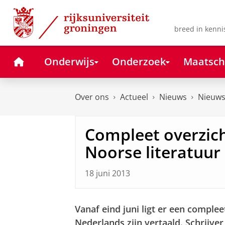
Skip
Skip
to
to
Content
Navigation
breed in kenni
Home
Onderwijs
Onderzoek
Maatsch
Over ons
Actueel
Nieuws
Nieuws
Compleet overzich
Noorse literatuur
18 juni 2013
V
anaf
eind juni ligt er een comple
Nederlands zijn vertaald. Schrijve