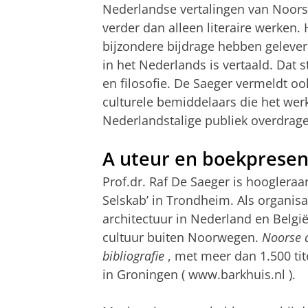
Nederlandse vertalingen van Noorse 
verder dan alleen literaire werken.
bijzondere bijdrage hebben geleve
in het Nederlands is vertaald. Dat st
en filosofie. De Saeger vermeldt ook
culturele bemiddelaars die het we
Nederlandstalige publiek overdrag
A
uteur en boekpresen
Prof.dr. Raf De Saeger is hoogleraa
Selskab’ in Trondheim. Als organis
architectuur in Nederland en België
cultuur buiten Noorwegen.
Noorse a
bibliografie
,
met meer dan 1.500 tite
in Groningen (
www.barkhuis.nl
).