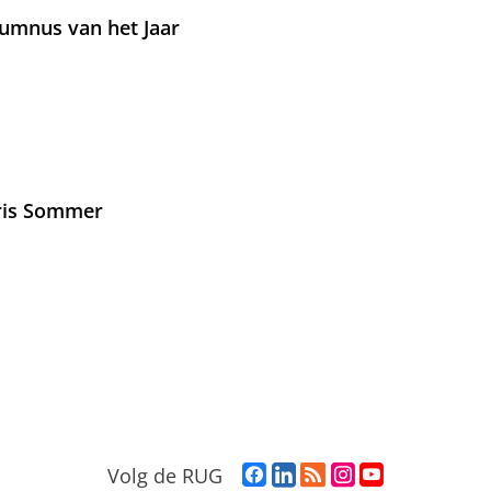
umnus van het Jaar
Iris Sommer
F
L
R
I
Y
Volg de RUG