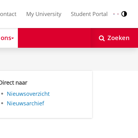
ontact
My University
Student Portal
Contr
Nederlands
English
 ons
Zoeken
Direct naar
Nieuwsoverzicht
Nieuwsarchief