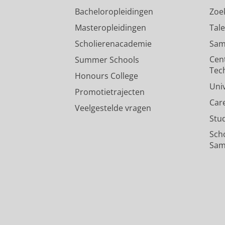
Bacheloropleidingen
Zoe
Masteropleidingen
Tal
Scholierenacademie
Sam
Cen
Summer Schools
Tec
Honours College
Uni
Promotietrajecten
Car
Veelgestelde vragen
Stu
Sch
Sam