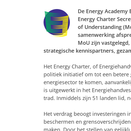
De Energy Academy Eu
Energy Charter Secr
of Understanding (M
samenwerking afspreke
MoU zijn vastgelegd,
strategische kennispartners, geza
Het Energy Charter, of Energiehand
politiek initiatief om tot een bete
energiesector te komen, aanvankelij
is uitgewerkt in het Energiehandves
trad. Inmiddels zijn 51 landen lid,
Het verdrag beoogt investeringen i
beschermen en grensoverschrijdend 
maken. Door het stellen van gelijk