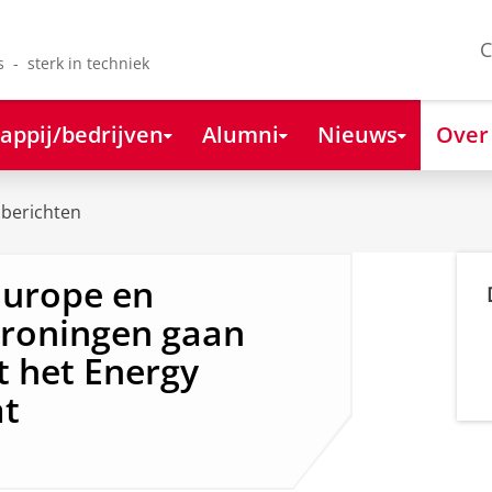
C
s - sterk in techniek
appij/bedrijven
Alumni
Nieuws
Over
berichten
Europe en
 Groningen gaan
 het Energy
at