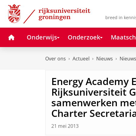
Skip
Skip
to
to
Content
Navigation
breed in kenni
Home
Onderwijs
Onderzoek
Maatsch
Over ons
Actueel
Nieuws
Nieuws
Energy Academy 
Rijksuniversiteit
samenwerken met
Charter Secretari
21 mei 2013