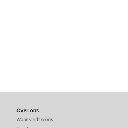
Over ons
Waar vindt u ons