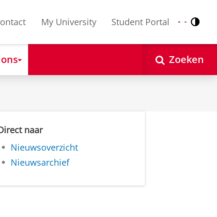
ontact
My University
Student Portal
Contr
Nederlands
English
 ons
Zoeken
Direct naar
Nieuwsoverzicht
Nieuwsarchief