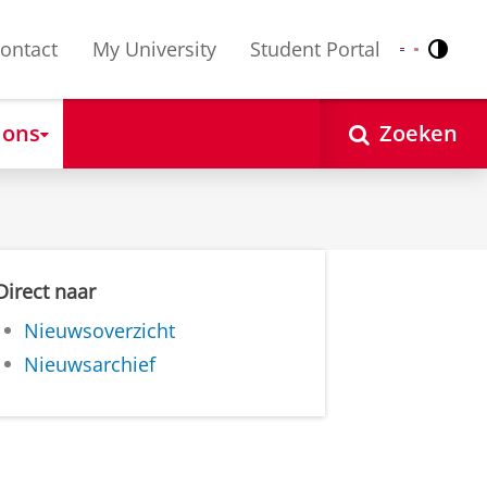
ontact
My University
Student Portal
Contr
Nederlands
English
 ons
Zoeken
Direct naar
Nieuwsoverzicht
Nieuwsarchief