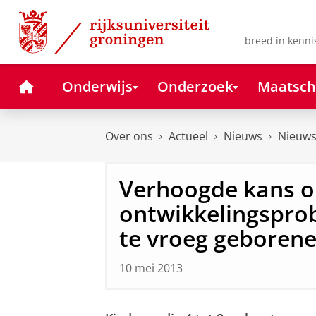
Skip
Skip
to
to
Content
Navigation
breed in kenni
Home
Onderwijs
Onderzoek
Maatsch
Over ons
Actueel
Nieuws
Nieuws
Verhoogde kans o
ontwikkelingspro
te vroeg geboren
10 mei 2013