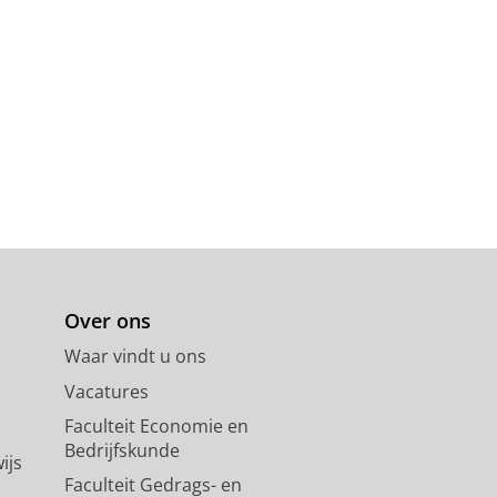
Over ons
Waar vindt u ons
Vacatures
Faculteit Economie en
Bedrijfskunde
ijs
Faculteit Gedrags- en