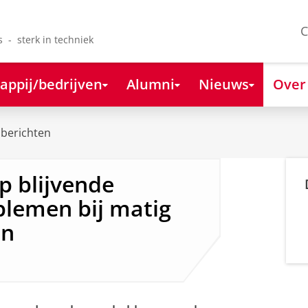
C
s - sterk in techniek
appij/bedrijven
Alumni
Nieuws
Over
berichten
p blijvende
blemen bij matig
en