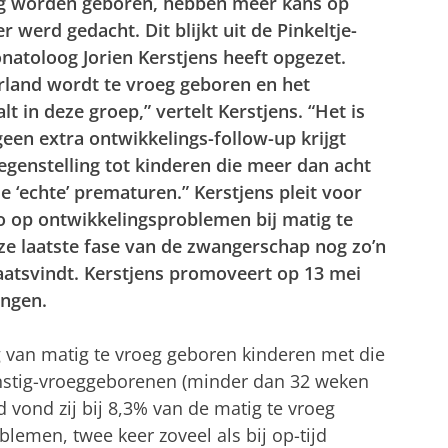
oeg worden geboren, hebben meer kans op
werd gedacht. Dit blijkt uit de Pinkeltje-
natoloog Jorien Kerstjens heeft opgezet.
erland wordt te vroeg geboren en het
t in deze groep,” vertelt Kerstjens. “Het is
geen extra ontwikkelings-follow-up krijgt
egenstelling tot kinderen die meer dan acht
 ‘echte’ prematuren.” Kerstjens pleit voor
 op ontwikkelingsproblemen bij matig te
ze laatste fase van de zwangerschap nog zo’n
atsvindt. Kerstjens promoveert op 13 mei
ingen.
g van matig te vroeg geboren kinderen met die
rnstig-vroeggeborenen (minder dan 32 weken
d vond zij bij 8,3% van de matig te vroeg
lemen, twee keer zoveel als bij op-tijd