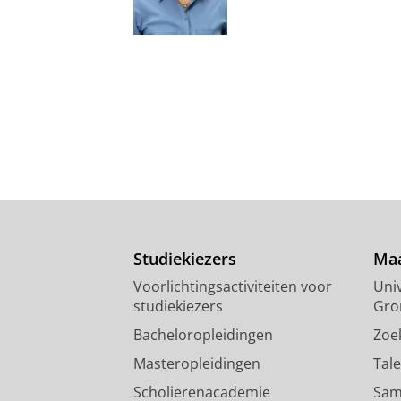
Studiekiezers
Maa
Voorlichtingsactiviteiten voor
Univ
studiekiezers
Gro
Bacheloropleidingen
Zoe
Masteropleidingen
Tal
Scholierenacademie
Sam