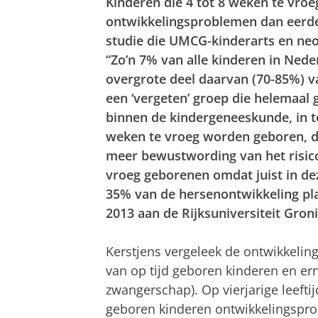
Kinderen die 4 tot 8 weken te vr
ontwikkelingsproblemen dan eerder 
studie die UMCG-kinderarts en neo
“Zo’n 7% van alle kinderen in Ned
overgrote deel daarvan (70-85%) val
een ‘vergeten’ groep die helemaal 
binnen de kindergeneeskunde, in t
weken te vroeg worden geboren, de
meer bewustwording van het risico
vroeg geborenen omdat juist in de
35% van de hersenontwikkeling pla
2013 aan de Rijksuniversiteit Gron
Kerstjens vergeleek de ontwikkelin
van op tijd geboren kinderen en e
zwangerschap). Op vierjarige leeftij
geboren kinderen ontwikkelingsprob