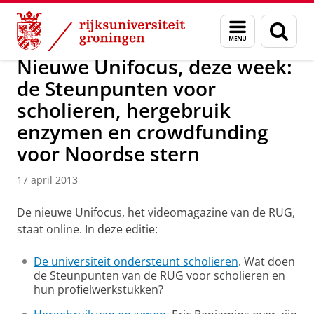
Skip
Skip
Over ons
Actueel
Nieuws
Nieuwsberichten
Menu
Zoek
to
to
en
Content
Navigation
zoeken
Nieuwe Unifocus, deze week:
de Steunpunten voor
scholieren, hergebruik
enzymen en crowdfunding
voor Noordse stern
17 april 2013
De nieuwe Unifocus, het videomagazine van de RUG,
staat online. In deze editie:
De universiteit ondersteunt scholieren
. Wat doen
de Steunpunten van de RUG voor scholieren en
hun profielwerkstukken?