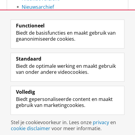
Nieuwsarchief
Functioneel
Biedt de basisfuncties en maakt gebruik van
geanonimiseerde cookies.
F
L
R
I
Y
Volg de RUG
a
i
S
n
o
Standaard
c
n
S
s
u
Biedt de optimale werking en maakt gebruik
e
k
-
t
T
Studiekiezers
van onder andere videocookies.
b
e
f
a
u
Maatschappij/bedrijven
o
d
e
g
b
o
I
e
r
e
Alumni
k
n
d
a
-
Volledig
p
-
R
m
k
Biedt gepersonaliseerde content en maakt
Over ons
a
p
i
-
a
gebruik van marketingcookies.
g
a
j
a
n
i
g
k
c
a
Disclaimer & Copyright
Privacy
Cookies
n
i
s
c
a
Stel je cookievoorkeur in. Lees onze
privacy
en
Inloggen
a
n
u
o
l
cookie disclaimer
voor meer informatie.
R
a
n
u
R