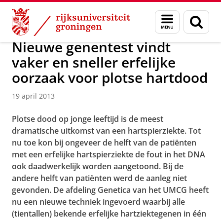
Skip
Skip
Over ons
Actueel
Nieuws
Nieuwsberichten
Menu
Zoek
to
to
en
Content
Navigation
zoeken
Nieuwe genentest vindt
vaker en sneller erfelijke
oorzaak voor plotse hartdood
19 april 2013
Plotse dood op jonge leeftijd is de meest
dramatische uitkomst van een hartspierziekte. Tot
nu toe kon bij ongeveer de helft van de patiënten
met een erfelijke hartspierziekte de fout in het DNA
ook daadwerkelijk worden aangetoond. Bij de
andere helft van patiënten werd de aanleg niet
gevonden. De afdeling Genetica van het UMCG heeft
nu een nieuwe techniek ingevoerd waarbij alle
(tientallen) bekende erfelijke hartziektegenen in één