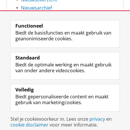
Nieuwsarchief
Functioneel
Biedt de basisfuncties en maakt gebruik van
geanonimiseerde cookies.
F
L
R
I
Y
Volg de RUG
a
i
S
n
o
Standaard
c
n
S
s
u
Biedt de optimale werking en maakt gebruik
e
k
-
t
T
Studiekiezers
van onder andere videocookies.
b
e
f
a
u
Maatschappij/bedrijven
o
d
e
g
b
o
I
e
r
e
Alumni
k
n
d
a
-
Volledig
p
-
R
m
k
Biedt gepersonaliseerde content en maakt
Over ons
a
p
i
-
a
gebruik van marketingcookies.
g
a
j
a
n
i
g
k
c
a
Disclaimer & Copyright
Privacy
Cookies
n
i
s
c
a
Stel je cookievoorkeur in. Lees onze
privacy
en
Inloggen
a
n
u
o
l
cookie disclaimer
voor meer informatie.
R
a
n
u
R