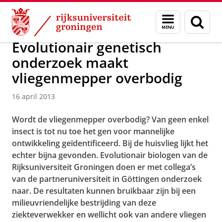
Skip
Skip
Over ons
Actueel
Nieuws
Nieuwsberichten
Menu
Zoek
to
to
en
Content
Navigation
zoeken
Evolutionair genetisch
onderzoek maakt
vliegenmepper overbodig
16 april 2013
Wordt de vliegenmepper overbodig? Van geen enkel
insect is tot nu toe het gen voor mannelijke
ontwikkeling geïdentificeerd. Bij de huisvlieg lijkt het
echter bijna gevonden. Evolutionair biologen van de
Rijksuniversiteit Groningen doen er met collega’s
van de partneruniversiteit in Göttingen onderzoek
naar. De resultaten kunnen bruikbaar zijn bij een
milieuvriendelijke bestrijding van deze
ziekteverwekker en wellicht ook van andere vliegen