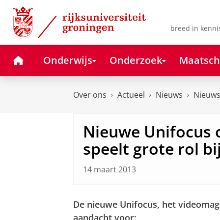
Skip
Skip
to
to
Content
Navigation
breed in kenni
Home
Onderwijs
Onderzoek
Maatsch
Over ons
Actueel
Nieuws
Nieuws
Nieuwe Unifocus 
speelt grote rol b
14 maart 2013
De nieuwe Unifocus, het videomagaz
aandacht voor: