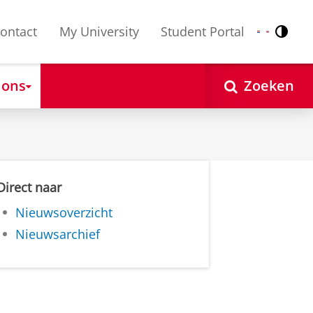
ontact
My University
Student Portal
Contr
Nederlands
English
 ons
Zoeken
Direct naar
Nieuwsoverzicht
Nieuwsarchief