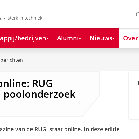
C
s - sterk in techniek
appij/bedrijven
Alumni
Nieuws
Over
berichten
online: RUG
ij poolonderzoek
ine van de RUG, staat online. In deze editie