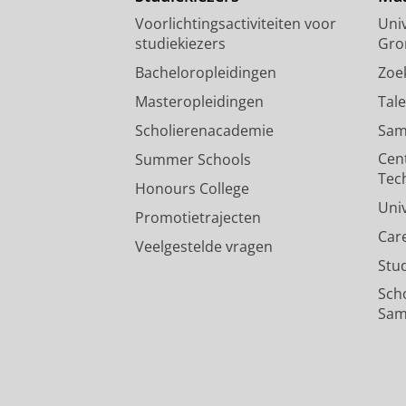
Voorlichtingsactiviteiten voor
Univ
studiekiezers
Gro
Bacheloropleidingen
Zoe
Masteropleidingen
Tal
Scholierenacademie
Sam
Cen
Summer Schools
Tec
Honours College
Uni
Promotietrajecten
Car
Veelgestelde vragen
Stu
Sch
Sam