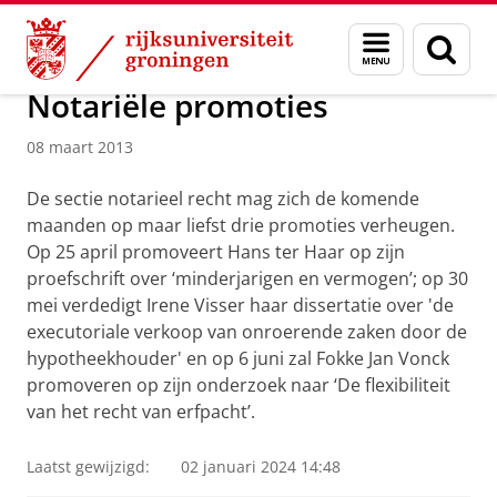
Skip
Skip
Over ons
Actueel
Nieuws
Nieuwsberichten
Menu
Zoek
to
to
en
Content
Navigation
zoeken
Notariële promoties
08 maart 2013
De sectie notarieel recht mag zich de komende
maanden op maar liefst drie promoties verheugen.
Op 25 april promoveert Hans ter Haar op zijn
proefschrift over ‘minderjarigen en vermogen’; op 30
mei verdedigt Irene Visser haar dissertatie over 'de
executoriale verkoop van onroerende zaken door de
hypotheekhouder' en op 6 juni zal Fokke Jan Vonck
promoveren op zijn onderzoek naar ‘De flexibiliteit
van het recht van erfpacht’.
Laatst gewijzigd:
02 januari 2024 14:48