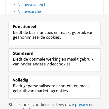
Nieuwsoverzicht
Nieuwsarchief
Functioneel
Biedt de basisfuncties en maakt gebruik van
geanonimiseerde cookies.
F
L
R
I
Y
Volg de RUG
a
i
S
n
o
Standaard
c
n
S
s
u
Biedt de optimale werking en maakt gebruik
e
k
-
t
T
Studiekiezers
van onder andere videocookies.
b
e
f
a
u
Maatschappij/bedrijven
o
d
e
g
b
o
I
e
r
e
Alumni
k
n
d
a
-
Volledig
p
-
R
m
k
Biedt gepersonaliseerde content en maakt
Over ons
a
p
i
-
a
gebruik van marketingcookies.
g
a
j
a
n
i
g
k
c
a
Disclaimer & Copyright
Privacy
Cookies
n
i
s
c
a
Stel je cookievoorkeur in. Lees onze
privacy
en
Inloggen
a
n
u
o
l