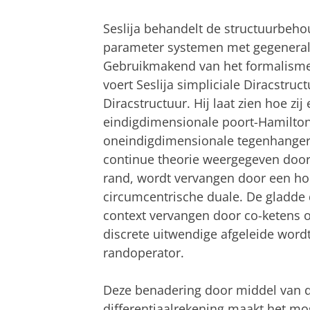
Seslija behandelt de structuurbeho
parameter systemen met gegeneral
Gebruikmakend van het formalisme 
voert Seslija simpliciale Diracstruc
Diracstructuur. Hij laat zien hoe zi
eindigdimensionale poort-Hamilton
oneindigdimensionale tegenhangers
continue theorie weergegeven door
rand, wordt vervangen door een ho
circumcentrische duale. De gladde 
context vervangen door co-ketens o
discrete uitwendige afgeleide word
randoperator.
Deze benadering door middel van 
differentiaalrekening maakt het mo