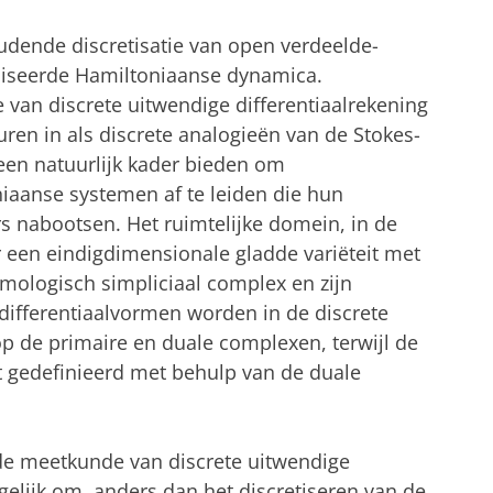
udende discretisatie van open verdeelde-
iseerde Hamiltoniaanse dynamica.
van discrete uitwendige differentiaalrekening
turen in als discrete analogieën van de Stokes-
j een natuurlijk kader bieden om
iaanse systemen af te leiden die hun
 nabootsen. Het ruimtelijke domein, in de
 een eindigdimensionale gladde variëteit met
mologisch simpliciaal complex en zijn
differentiaalvormen worden in de discrete
p de primaire en duale complexen, terwijl de
t gedefinieerd met behulp van de duale
de meetkunde van discrete uitwendige
gelijk om, anders dan het discretiseren van de