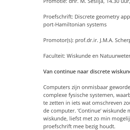
Promotie: dhr. M. Seslija, 14.30 u
Proefschrift: Discrete geometry app
port-Hamiltonian systems
Promotor(s): prof.dr.ir. J.M.A. Scher
Faculteit: Wiskunde en Natuurwet
Van continue naar discrete wiskun
Computers zijn onmisbaar geworde
complexe fysische systemen, waarbi
te zetten in iets wat omschreven z
de computer. ‘Continue’ wiskunde m
wiskunde, liefst met zo min mogelijk
proefschrift mee bezig houdt.