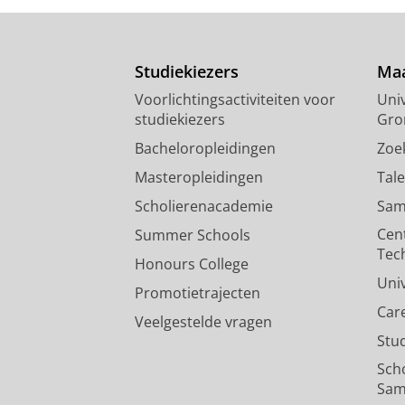
Studiekiezers
Maa
Voorlichtingsactiviteiten voor
Univ
studiekiezers
Gro
Bacheloropleidingen
Zoe
Masteropleidingen
Tal
Scholierenacademie
Sam
Cen
Summer Schools
Tec
Honours College
Uni
Promotietrajecten
Car
Veelgestelde vragen
Stu
Sch
Sam