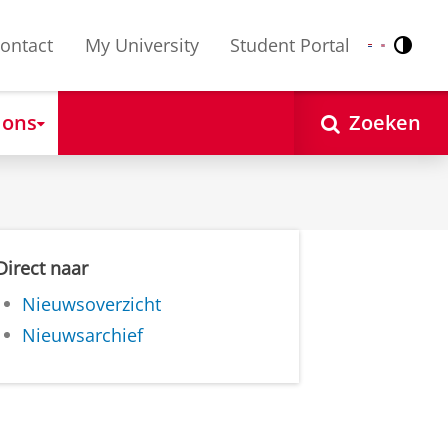
ontact
My University
Student Portal
Contr
Nederlands
English
 ons
Zoeken
Direct naar
Nieuwsoverzicht
Nieuwsarchief