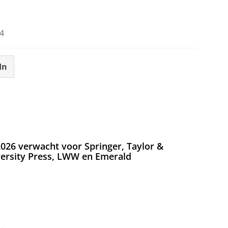
4
In
026 verwacht voor Springer, Taylor &
versity Press, LWW en Emerald