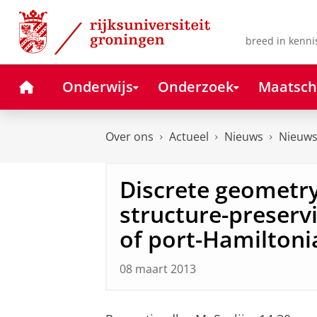
Skip
Skip
to
to
Content
Navigation
breed in kenni
Home
Onderwijs
Onderzoek
Maatsch
Over ons
Actueel
Nieuws
Nieuws
Discrete geometr
structure-preservi
of port-Hamilton
08 maart 2013