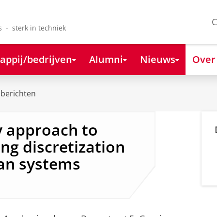
C
s - sterk in techniek
appij/bedrijven
Alumni
Nieuws
Over
berichten
y approach to
ng discretization
ian systems