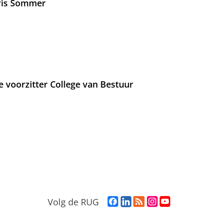
Iris Sommer
e voorzitter College van Bestuur
F
L
R
I
Y
Volg de RUG
a
i
S
n
o