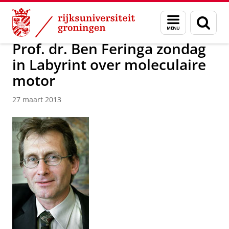
Skip
Skip
Over ons
Actueel
Nieuws
Nieuwsberichten
Menu
Zoek
to
to
en
Content
Navigation
zoeken
Prof. dr. Ben Feringa zondag
in Labyrint over moleculaire
motor
27 maart 2013