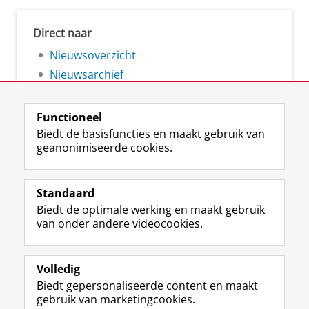
Direct naar
Nieuwsoverzicht
Nieuwsarchief
Functioneel
Biedt de basisfuncties en maakt gebruik van
geanonimiseerde cookies.
F
L
R
I
Y
Volg de RUG
a
i
S
n
o
Standaard
c
n
S
s
u
Biedt de optimale werking en maakt gebruik
e
k
-
t
T
Studiekiezers
van onder andere videocookies.
b
e
f
a
u
Maatschappij/bedrijven
o
d
e
g
b
o
I
e
r
e
Alumni
k
n
d
a
-
Volledig
p
-
R
m
k
Biedt gepersonaliseerde content en maakt
Over ons
a
p
i
-
a
gebruik van marketingcookies.