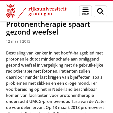
Skip
Skip
Over ons
Actueel
Nieuws
Nieuwsberichten
Menu
Zoek
to
to
en
Content
Navigation
zoeken
Protonentherapie spaart
gezond weefsel
12 maart 2013
Bestraling van kanker in het hoofd-halsgebied met
protonen leidt tot minder schade aan omliggend
gezond weefsel in vergelijking met de gebruikelijke
radiotherapie met fotonen. Patiënten zullen
daardoor minder last krijgen van bijeffecten, zoals
problemen met slikken en een droge mond. Ter
voorbereiding op het in Nederland beschikbaar
komen van faciliteiten voor protonentherapie
onderzocht UMCG-promovendus Tara van de Water
de voordelen ervan. Op 13 maart 2013 promoveert