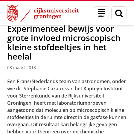
Skip
Skip
Over ons
Actueel
Nieuws
Nieuwsberichten
Menu
Zoek
to
to
en
Content
Navigation
zoeken
Experimenteel bewijs voor
grote invloed microscopisch
kleine stofdeeltjes in het
heelal
08 maart 2013
Een Frans/Nederlands team van astronomen, onder
wie dr. Stéphanie Cazaux van het Kapteyn Instituut
voor Sterrenkunde van de Rijksuniversiteit
Groningen, heeft met laboratoriumproeven
aangetoond dat moleculen op microscopisch kleine
stofdeeltjes in de ruimte direct in de gasfase kunnen
overgaan. Dit resultaat kan belangrijke gevolgen
hebben voor theorieën over de chemische