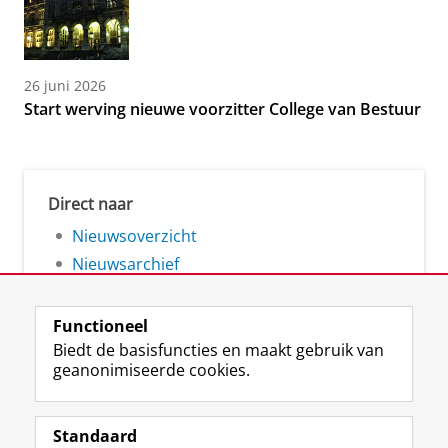
26 juni 2026
Start werving nieuwe voorzitter College van Bestuur
Direct naar
Nieuwsoverzicht
Nieuwsarchief
Functioneel
Biedt de basisfuncties en maakt gebruik van
geanonimiseerde cookies.
F
L
R
I
Y
Volg de RUG
a
i
S
n
o
Standaard
c
n
S
s
u