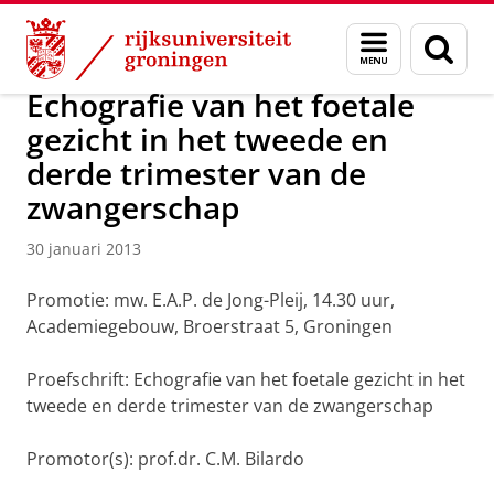
Skip
Skip
Over ons
Actueel
Nieuws
Nieuwsberichten
Menu
Zoek
to
to
en
Content
Navigation
zoeken
Echografie van het foetale
gezicht in het tweede en
derde trimester van de
zwangerschap
30 januari 2013
Promotie: mw. E.A.P. de Jong-Pleij, 14.30 uur,
Academiegebouw, Broerstraat 5, Groningen
Proefschrift:
Echografie van het foetale gezicht in het
tweede en derde trimester van de zwangerschap
Promotor(s): prof.dr. C.M. Bilardo