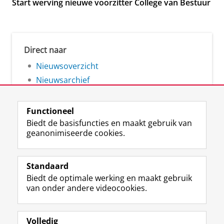
Start werving nieuwe voorzitter College van Bestuur
Direct naar
Nieuwsoverzicht
Nieuwsarchief
Functioneel
Biedt de basisfuncties en maakt gebruik van
geanonimiseerde cookies.
F
L
R
I
Y
Volg de RUG
a
i
S
n
o
Standaard
c
n
S
s
u
Biedt de optimale werking en maakt gebruik
e
k
-
t
T
Studiekiezers
van onder andere videocookies.
b
e
f
a
u
Maatschappij/bedrijven
o
d
e
g
b
o
I
e
r
e
Alumni
k
n
d
a
-
Volledig