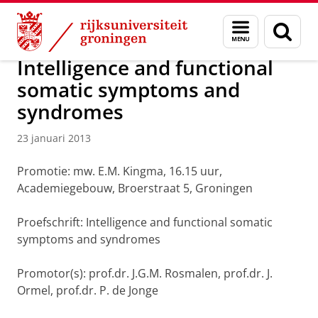
Skip
Skip
Over ons
Actueel
Nieuws
Nieuwsberichten
Menu
Zoek
to
to
en
Content
Navigation
zoeken
Intelligence and functional
somatic symptoms and
syndromes
23 januari 2013
Promotie: mw. E.M. Kingma, 16.15 uur,
Academiegebouw, Broerstraat 5, Groningen
Proefschrift: Intelligence and functional somatic
symptoms and syndromes
Promotor(s): prof.dr. J.G.M. Rosmalen, prof.dr. J.
Ormel, prof.dr. P. de Jonge