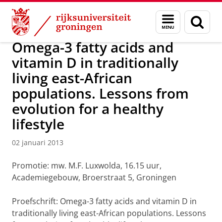
Skip
Skip
Over ons
Actueel
Nieuws
Nieuwsberichten
Menu
Zoek
to
to
en
Content
Navigation
zoeken
Omega-3 fatty acids and
vitamin D in traditionally
living east-African
populations. Lessons from
evolution for a healthy
lifestyle
02 januari 2013
Promotie: mw. M.F. Luxwolda, 16.15 uur,
Academiegebouw, Broerstraat 5, Groningen
Proefschrift: Omega-3 fatty acids and vitamin D in
traditionally living east-African populations. Lessons