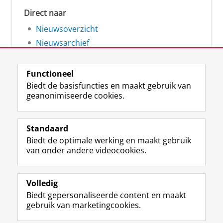
Direct naar
Nieuwsoverzicht
Nieuwsarchief
Functioneel
Biedt de basisfuncties en maakt gebruik van
geanonimiseerde cookies.
F
L
R
I
Y
Volg de RUG
a
i
S
n
o
Standaard
c
n
S
s
u
Biedt de optimale werking en maakt gebruik
e
k
-
t
T
Studiekiezers
van onder andere videocookies.
b
e
f
a
u
Maatschappij/bedrijven
o
d
e
g
b
o
I
e
r
e
Alumni
k
n
d
a
-
Volledig
p
-
R
m
k
Biedt gepersonaliseerde content en maakt
Over ons
a
p
i
-
a
gebruik van marketingcookies.
g
a
j
a
n
i
g
k
c
a