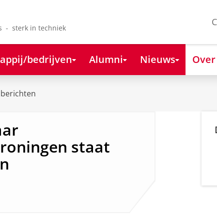
C
s - sterk in techniek
appij/bedrijven
Alumni
Nieuws
Over
berichten
aar
Groningen staat
en