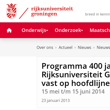
Skip
Skip
to
to
Content
Navigation
breed in kenni
Home
Onderwijs
Onderzoek
Maatsch
Over ons
Actueel
Nieuws
Nieuws
Programma 400 j
Rijksuniversiteit 
vast op hoofdlijn
15 mei t/m 15 juni 2014
23 januari 2013