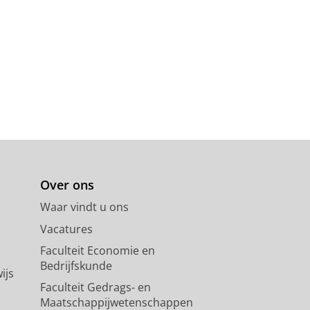
Over ons
Waar vindt u ons
Vacatures
Faculteit Economie en
Bedrijfskunde
ijs
Faculteit Gedrags- en
Maatschappijwetenschappen