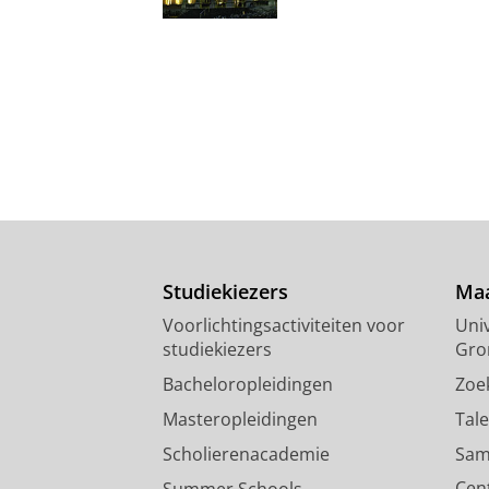
Studiekiezers
Maa
Voorlichtingsactiviteiten voor
Univ
studiekiezers
Gro
Bacheloropleidingen
Zoe
Masteropleidingen
Tal
Scholierenacademie
Sam
Cen
Summer Schools