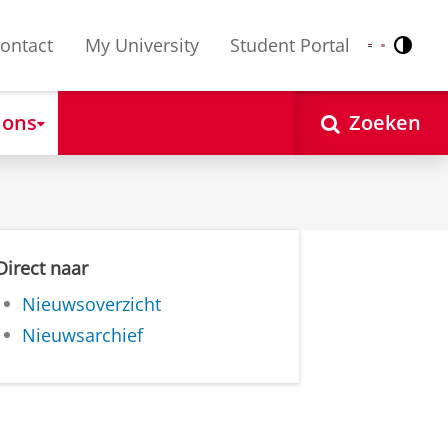
ontact
My University
Student Portal
Contr
Nederlands
English
 ons
Zoeken
Direct naar
Nieuwsoverzicht
Nieuwsarchief