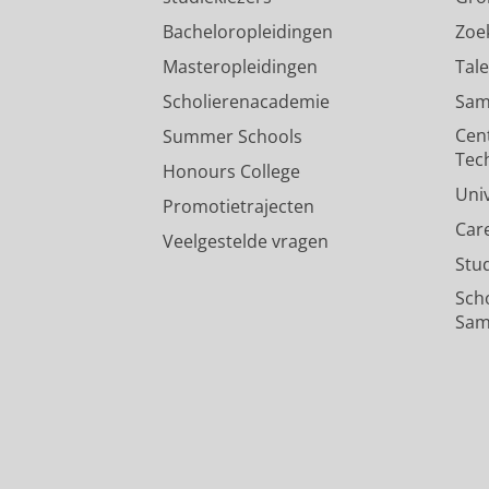
Bacheloropleidingen
Zoe
Masteropleidingen
Tal
Scholierenacademie
Sam
Cen
Summer Schools
Tec
Honours College
Uni
Promotietrajecten
Car
Veelgestelde vragen
Stu
Sch
Sam