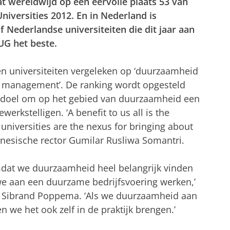
at wereldwijd op een eervolle plaats 53 van
iversities 2012. En in Nederland is
f Nederlandse universiteiten die dit jaar aan
UG het beste.
n universiteiten vergeleken op ‘duurzaamheid
jk management’. De ranking wordt opgesteld
s doel om op het gebied van duurzaamheid een
ewerkstelligen.
‘A benefit to us all is the
universities are the nexus for bringing about
donesische rector Gumilar Rusliwa Somantri.
dat we duurzaamheid heel belangrijk vinden
we aan een duurzame bedrijfsvoering werken,’
er Sibrand Poppema. ‘Als we duurzaamheid aan
 we het ook zelf in de praktijk brengen.’