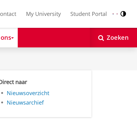
ontact
My University
Student Portal
Contr
Nederlands
English
 ons
Zoeken
Direct naar
Nieuwsoverzicht
Nieuwsarchief