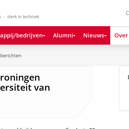
C
s - sterk in techniek
appij/bedrijven
Alumni
Nieuws
Over
berichten
Groningen
rsiteit van