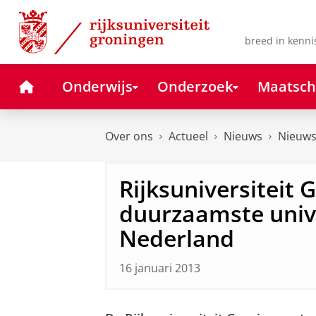
Skip
Skip
to
to
Content
Navigation
breed in kenni
Home
Onderwijs
Onderzoek
Maatsch
Over ons
Actueel
Nieuws
Nieuws
Rijksuniversiteit 
duurzaamste unive
Nederland
16 januari 2013