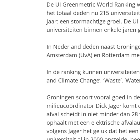
De UI Greenmetric World Ranking we
het totaal deden nu 215 universite
jaar; een stormachtige groei. De U
universiteiten binnen enkele jaren 
In Nederland deden naast Groninge
Amsterdam (UvA) en Rotterdam me
In de ranking kunnen universiteiten 
and Climate Change’, ‘Waste’, ‘Water’
Groningen scoort vooral goed in de 
milieucoördinator Dick Jager komt d
afval scheidt in niet minder dan 2
ophaalt met een elektrische afvalau
volgens Jager het geluk dat het een 
universiteit al in 2000 opstelde, hee