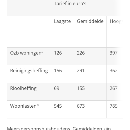
Tarief in euro’s
Laagste
Gemiddelde
Hoogste
a
Ozb woningen
126
226
397
Reinigingsheffing
156
291
362
Rioolheffing
69
155
267
b
Woonlasten
545
673
785
Meerspersoonshuishoudens. Gemiddelden zijn