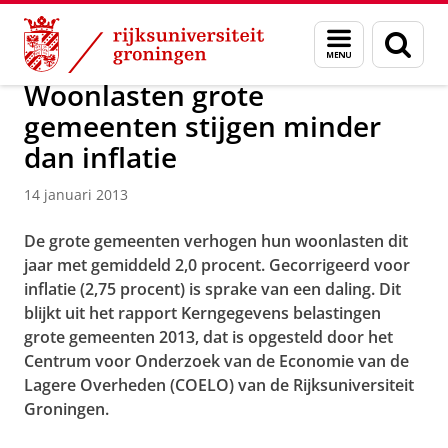
Skip
Skip
Over ons
Actueel
Nieuws
Nieuwsberichten
Menu
Zoek
to
to
en
Content
Navigation
zoeken
Woonlasten grote
gemeenten stijgen minder
dan inflatie
14 januari 2013
De grote gemeenten verhogen hun woonlasten dit
jaar met gemiddeld 2,0 procent. Gecorrigeerd voor
inflatie (2,75 procent) is sprake van een daling. Dit
blijkt uit het rapport Kerngegevens belastingen
grote gemeenten 2013, dat is opgesteld door het
Centrum voor Onderzoek van de Economie van de
Lagere Overheden (COELO) van de Rijksuniversiteit
Groningen.