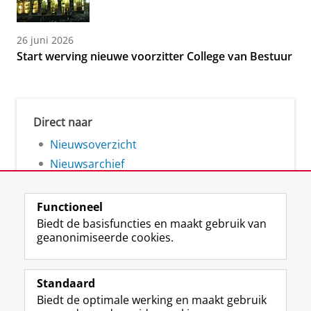
26 juni 2026
Start werving nieuwe voorzitter College van Bestuur
Direct naar
Nieuwsoverzicht
Nieuwsarchief
Functioneel
Biedt de basisfuncties en maakt gebruik van
geanonimiseerde cookies.
F
L
R
I
Y
Volg de RUG
a
i
S
n
o
Standaard
c
n
S
s
u
Biedt de optimale werking en maakt gebruik
e
k
-
t
T
Studiekiezers