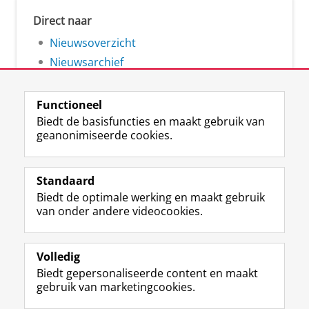
Direct naar
Nieuwsoverzicht
Nieuwsarchief
Functioneel
Biedt de basisfuncties en maakt gebruik van
geanonimiseerde cookies.
F
L
R
I
Y
Volg de RUG
a
i
S
n
o
Standaard
c
n
S
s
u
Biedt de optimale werking en maakt gebruik
e
k
-
t
T
Studiekiezers
van onder andere videocookies.
b
e
f
a
u
Maatschappij/bedrijven
o
d
e
g
b
o
I
e
r
e
Alumni
k
n
d
a
-
Volledig
p
-
R
m
k
Biedt gepersonaliseerde content en maakt
Over ons
a
p
i
-
a
gebruik van marketingcookies.
g
a
j
a
n