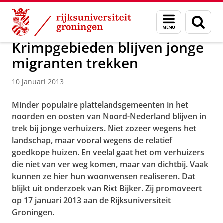
Skip
Skip
Over ons
Actueel
Nieuws
Nieuwsberichten
Menu
Zoek
to
to
en
Content
Navigation
zoeken
Krimpgebieden blijven jonge
migranten trekken
10 januari 2013
Minder populaire plattelandsgemeenten in het
noorden en oosten van Noord-Nederland blijven in
trek bij jonge verhuizers. Niet zozeer wegens het
landschap, maar vooral wegens de relatief
goedkope huizen. En veelal gaat het om verhuizers
die niet van ver weg komen, maar van dichtbij. Vaak
kunnen ze hier hun woonwensen realiseren. Dat
blijkt uit onderzoek van Rixt Bijker. Zij promoveert
op 17 januari 2013 aan de Rijksuniversiteit
Groningen.