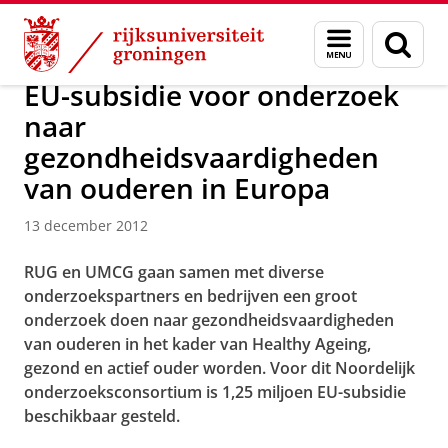
Skip
Skip
Over ons
Actueel
Nieuws
Nieuwsberichten
Menu
Zoek
to
to
en
Content
Navigation
zoeken
EU-subsidie voor onderzoek
naar
gezondheidsvaardigheden
van ouderen in Europa
13 december 2012
RUG en UMCG gaan samen met diverse
onderzoekspartners en bedrijven een groot
onderzoek doen naar gezondheidsvaardigheden
van ouderen in het kader van Healthy Ageing,
gezond en actief ouder worden. Voor dit Noordelijk
onderzoeksconsortium is 1,25 miljoen EU-subsidie
beschikbaar gesteld.