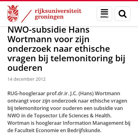
Skip
Skip
Over ons
Actueel
Nieuws
Nieuwsberichten
Menu
Zoek
to
to
en
Content
Navigation
zoeken
NWO-subsidie Hans
Wortmann voor zijn
onderzoek naar ethische
vragen bij telemonitoring bij
ouderen
14 december 2012
RUG-hoogleraar prof.dr.ir. J.C. (Hans) Wortmann
ontvangt voor zijn onderzoek naar ethische vragen
bij telemonitoring voor ouderen een subsidie van
NWO in de Topsector Life Sciences & Health.
Wortman is hoogleraar Information Management bij
de Faculteit Economie en Bedrijfskunde.