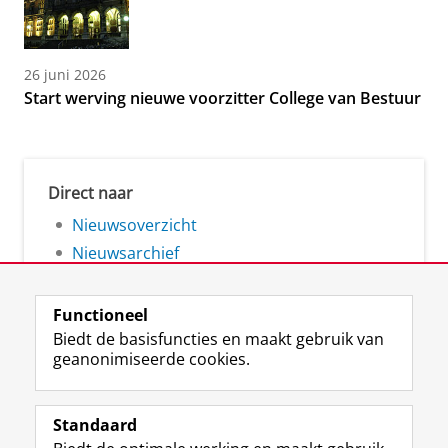
26 juni 2026
Start werving nieuwe voorzitter College van Bestuur
Direct naar
Nieuwsoverzicht
Nieuwsarchief
Functioneel
Biedt de basisfuncties en maakt gebruik van
geanonimiseerde cookies.
F
L
R
I
Y
Volg de RUG
a
i
S
n
o
Standaard
c
n
S
s
u