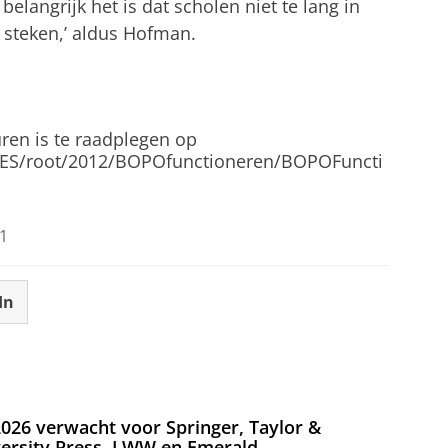
belangrijk het is dat scholen niet te lang in
n steken,’ aldus Hofman.
ren is te raadplegen op
FILES/root/2012/BOPOfunctioneren/BOPOFuncti
1
In
026 verwacht voor Springer, Taylor &
versity Press, LWW en Emerald