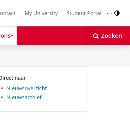
ontact
My University
Student Portal
Contr
Nederlands
English
 ons
Zoeken
Direct naar
Nieuwsoverzicht
Nieuwsarchief