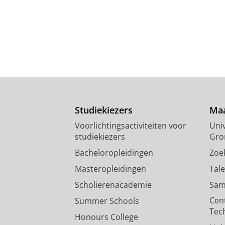
Studiekiezers
Maa
Voorlichtingsactiviteiten voor
Univ
studiekiezers
Gro
Bacheloropleidingen
Zoe
Masteropleidingen
Tal
Scholierenacademie
Sam
Cen
Summer Schools
Tec
Honours College