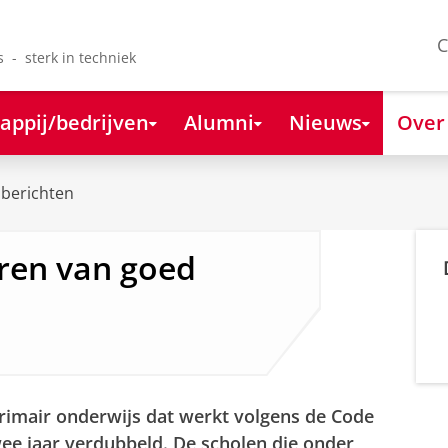
C
s - sterk in techniek
appij/bedrijven
Alumni
Nieuws
Over
berichten
eren van goed
primair onderwijs dat werkt volgens de Code
wee jaar verdubbeld. De scholen die onder