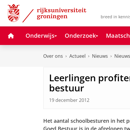
Skip
Skip
to
to
Content
Navigation
breed in kenni
Home
Onderwijs
Onderzoek
Maatsch
Over ons
Actueel
Nieuws
Nieuws
Leerlingen profit
bestuur
19 december 2012
Het aantal schoolbesturen in het 
Goed Bestuur is in de afgelopen t