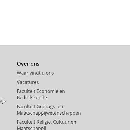
Over ons
Waar vindt u ons
Vacatures
Faculteit Economie en
Bedrijfskunde
ijs
Faculteit Gedrags- en
Maatschappijwetenschappen
Faculteit Religie, Cultuur en
Maatschappij