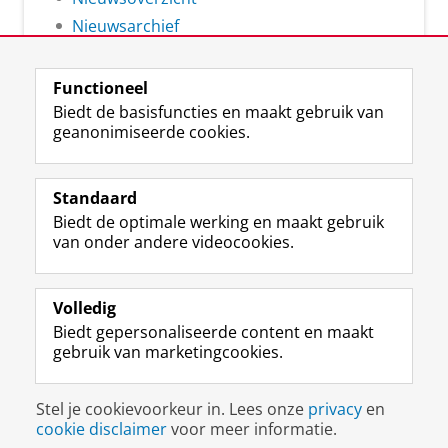
Nieuwsarchief
Functioneel
Biedt de basisfuncties en maakt gebruik van
geanonimiseerde cookies.
F
L
R
I
Y
Volg de RUG
a
i
S
n
o
Standaard
c
n
S
s
u
Biedt de optimale werking en maakt gebruik
e
k
-
t
T
Studiekiezers
van onder andere videocookies.
b
e
f
a
u
Maatschappij/bedrijven
o
d
e
g
b
o
I
e
r
e
Alumni
k
n
d
a
-
Volledig
p
-
R
m
k
Biedt gepersonaliseerde content en maakt
Over ons
a
p
i
-
a
gebruik van marketingcookies.
g
a
j
a
n
i
g
k
c
a
Disclaimer & Copyright
Privacy
Cookies
n
i
s
c
a
Stel je cookievoorkeur in. Lees onze
privacy
en
Inloggen
a
n
u
o
l
cookie disclaimer
voor meer informatie.
R
a
n
u
R