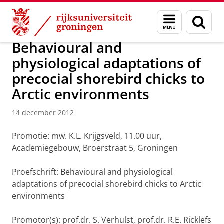
Skip
Skip
Over ons
Actueel
Nieuws
Nieuwsberichten
Menu
Zoek
to
to
en
Content
Navigation
zoeken
Behavioural and
physiological adaptations of
precocial shorebird chicks to
Arctic environments
14 december 2012
Promotie: mw. K.L. Krijgsveld, 11.00 uur,
Academiegebouw, Broerstraat 5, Groningen
Proefschrift: Behavioural and physiological
adaptations of precocial shorebird chicks to Arctic
environments
Promotor(s): prof.dr. S. Verhulst, prof.dr. R.E. Ricklefs