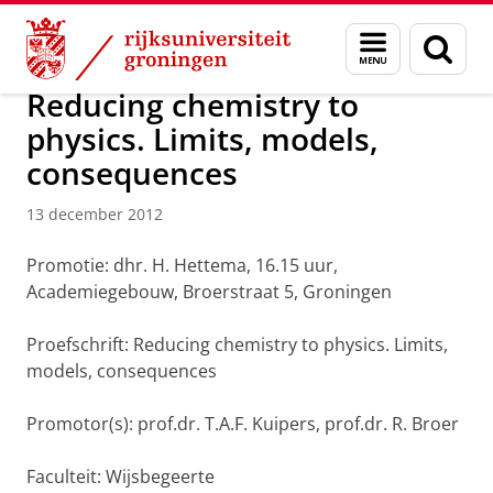
Skip
Skip
Over ons
Actueel
Nieuws
Nieuwsberichten
Menu
Zoek
to
to
en
Content
Navigation
zoeken
Reducing chemistry to
physics. Limits, models,
consequences
13 december 2012
Promotie: dhr. H. Hettema, 16.15 uur,
Academiegebouw, Broerstraat 5, Groningen
Proefschrift: Reducing chemistry to physics.
Limits,
models, consequences
Promotor(s): prof.dr. T.A.F. Kuipers, prof.dr. R. Broer
Faculteit: Wijsbegeerte