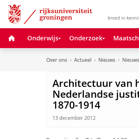
Skip
Skip
to
to
Content
Navigation
breed in kenni
Home
Onderwijs
Onderzoek
Maatsch
Over ons
Actueel
Nieuws
Nieuws
Architectuur van h
Nederlandse just
1870-1914
13 december 2012