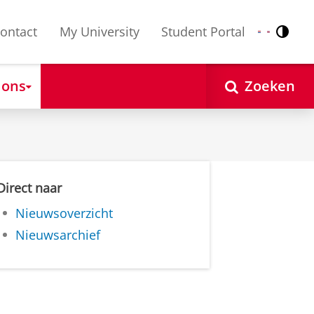
ontact
My University
Student Portal
Contr
Nederlands
English
 ons
Zoeken
Direct naar
Nieuwsoverzicht
Nieuwsarchief