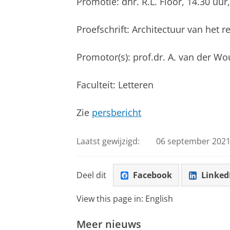
Promotie: dhr. R.L. Floor, 14.30 u
Proefschrift: Architectuur van het
Promotor(s): prof.dr. A. van der W
Faculteit: Letteren
Zie
persbericht
Laatst gewijzigd:
06 september 2021
Deel dit
Facebook
Linked
View this page in:
English
Meer nieuws