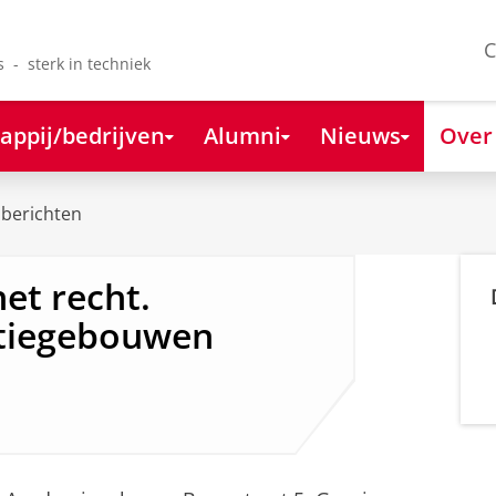
C
s - sterk in techniek
appij/bedrijven
Alumni
Nieuws
Over
berichten
et recht.
itiegebouwen