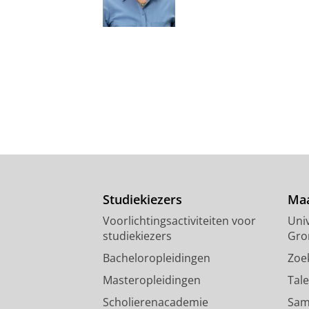
Studiekiezers
Maa
Voorlichtingsactiviteiten voor
Univ
studiekiezers
Gro
Bacheloropleidingen
Zoe
Masteropleidingen
Tal
Scholierenacademie
Sam