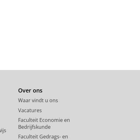
Over ons
Waar vindt u ons
Vacatures
Faculteit Economie en
Bedrijfskunde
ijs
Faculteit Gedrags- en