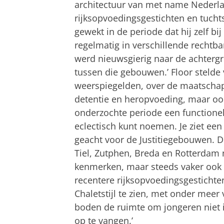
architectuur van met name Nederl
rijksopvoedingsgestichten en tucht
gewekt in de periode dat hij zelf bi
regelmatig in verschillende rechtb
werd nieuwsgierig naar de achterg
tussen die gebouwen.’ Floor stelde
weerspiegelden, over de maatschapp
detentie en heropvoeding, maar ook
onderzochte periode een functionel
eclectisch kunt noemen. Je ziet e
geacht voor de Justitiegebouwen. D
Tiel, Zutphen, Breda en Rotterdam 
kenmerken, maar steeds vaker ook 
recentere rijksopvoedingsgesticht
Chaletstijl te zien, met onder meer
boden de ruimte om jongeren niet in
op te vangen.’