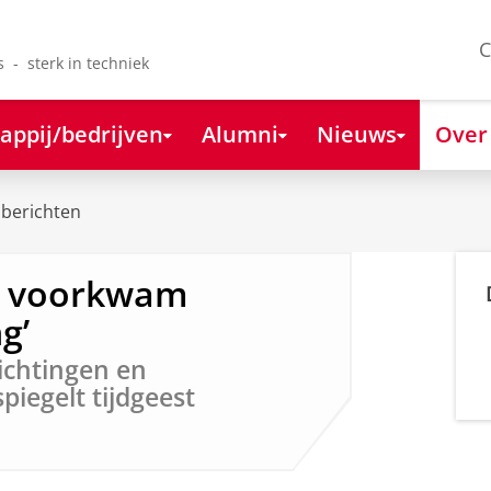
C
s - sterk in techniek
appij/bedrijven
Alumni
Nieuws
Over
berichten
s voorkwam
g’
richtingen en
iegelt tijdgeest