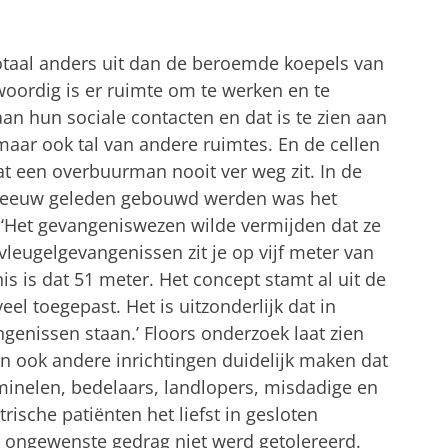
otaal anders uit dan de beroemde koepels van
ordig is er ruimte om te werken en te
n hun sociale contacten en dat is te zien aan
 maar ook tal van andere ruimtes. En de cellen
at een overbuurman nooit ver weg zit. In de
n eeuw geleden gebouwd werden was het
: ‘Het gevangeniswezen wilde vermijden dat ze
vleugelgevangenissen zit je op vijf meter van
s is dat 51 meter. Het concept stamt al uit de
el toegepast. Het is uitzonderlijk dat in
genissen staan.’ Floors onderzoek laat zien
n ook andere inrichtingen duidelijk maken dat
iminelen, bedelaars, landlopers, misdadige en
ische patiënten het liefst in gesloten
 ongewenste gedrag niet werd getolereerd.