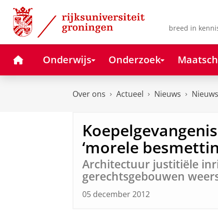
Skip
Skip
to
to
Content
Navigation
breed in kenni
Home
Onderwijs
Onderzoek
Maatsch
Over ons
Actueel
Nieuws
Nieuws
Koepelgevangeni
‘morele besmettin
Architectuur justitiële in
gerechtsgebouwen weersp
05 december 2012