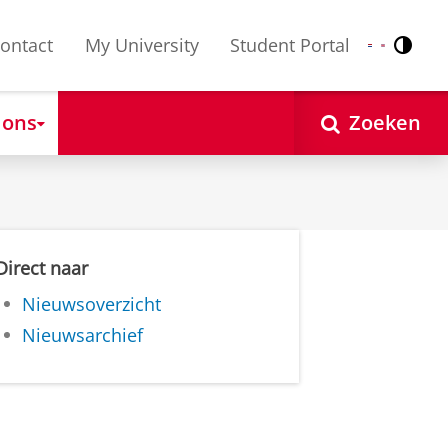
ontact
My University
Student Portal
Contr
Nederlands
English
 ons
Zoeken
Direct naar
Nieuwsoverzicht
Nieuwsarchief