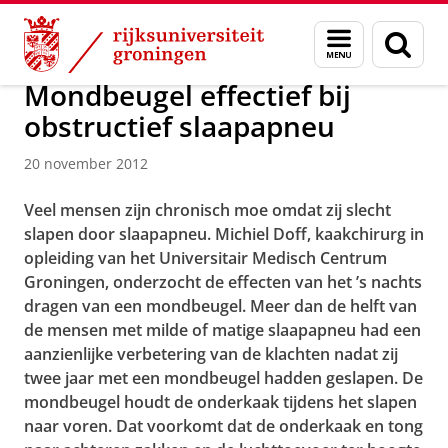
Skip
Skip
Over ons
Actueel
Nieuws
Nieuwsberichten
Menu
Zoek
to
to
en
Content
Navigation
zoeken
Mondbeugel effectief bij
obstructief slaapapneu
20 november 2012
Veel mensen zijn chronisch moe omdat zij slecht
slapen door slaapapneu. Michiel Doff, kaakchirurg in
opleiding van het Universitair Medisch Centrum
Groningen, onderzocht de effecten van het ’s nachts
dragen van een mondbeugel. Meer dan de helft van
de mensen met milde of matige slaapapneu had een
aanzienlijke verbetering van de klachten nadat zij
twee jaar met een mondbeugel hadden geslapen. De
mondbeugel houdt de onderkaak tijdens het slapen
naar voren. Dat voorkomt dat de onderkaak en tong