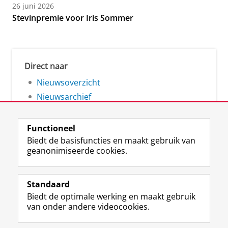
26 juni 2026
Stevinpremie voor Iris Sommer
Direct naar
Nieuwsoverzicht
Nieuwsarchief
Functioneel
Biedt de basisfuncties en maakt gebruik van
geanonimiseerde cookies.
F
L
R
I
Y
Volg de RUG
a
i
S
n
o
Standaard
c
n
S
s
u
Biedt de optimale werking en maakt gebruik
e
k
-
t
T
Studiekiezers
van onder andere videocookies.
b
e
f
a
u
Maatschappij/bedrijven
o
d
e
g
b