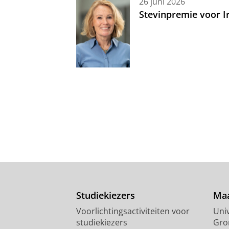
26 juni 2026
Stevinpremie voor 
Studiekiezers
Maa
Voorlichtingsactiviteiten voor
Univ
studiekiezers
Gro