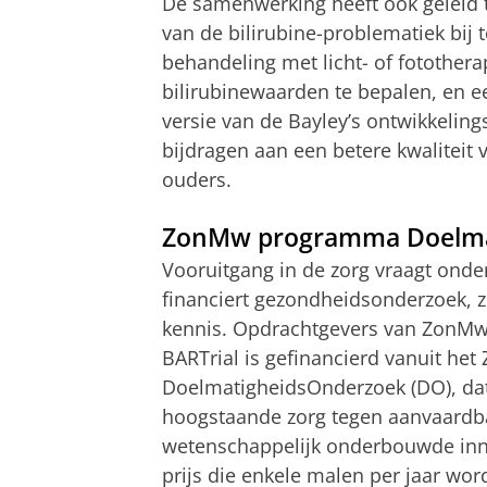
De samenwerking heeft ook geleid t
van de bilirubine-problematiek bij 
behandeling met licht- of fotother
bilirubinewaarden te bepalen, en ee
versie van de Bayley’s ontwikkelin
bijdragen aan een betere kwaliteit 
ouders.
ZonMw programma Doelma
Vooruitgang in de zorg vraagt onde
financiert gezondheidsonderzoek, z
kennis. Opdrachtgevers van ZonMw
BARTrial is gefinancierd vanuit h
DoelmatigheidsOnderzoek (DO), dat 
hoogstaande zorg tegen aanvaardba
wetenschappelijk onderbouwde inno
prijs die enkele malen per jaar wor