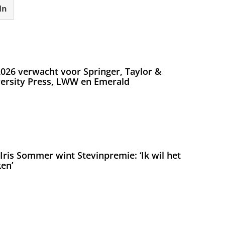
In
026 verwacht voor Springer, Taylor &
versity Press, LWW en Emerald
ris Sommer wint Stevinpremie: ‘Ik wil het
en’