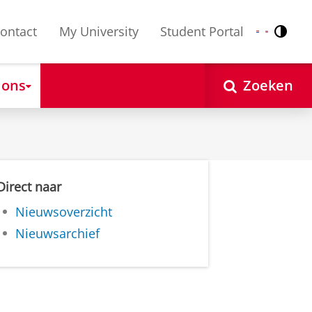
ontact
My University
Student Portal
Contr
Nederlands
English
 ons
Zoeken
Direct naar
Nieuwsoverzicht
Nieuwsarchief