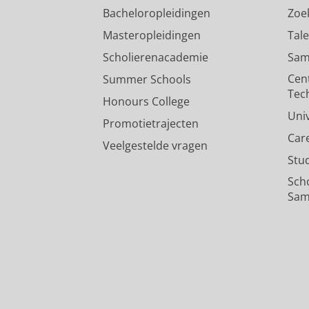
Bacheloropleidingen
Zoe
Masteropleidingen
Tal
Scholierenacademie
Sam
Cen
Summer Schools
Tec
Honours College
Uni
Promotietrajecten
Car
Veelgestelde vragen
Stu
Sch
Sam