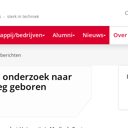
C
s - sterk in techniek
appij/bedrijven
Alumni
Nieuws
Over
berichten
 onderzoek naar
oeg geboren