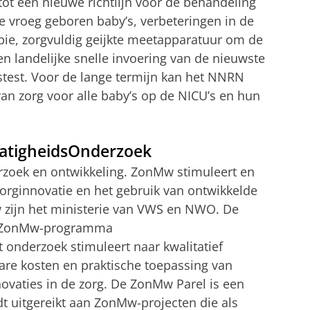
ot een nieuwe richtlijn voor de behandeling
te vroeg geboren baby’s, verbeteringen in de
apie, zorgvuldig geijkte meetapparatuur om de
n landelijke snelle invoering van de nieuwste
gstest. Voor de lange termijn kan het NNRN
van zorg voor alle baby’s op de NICU’s en hun
tigheidsOnderzoek
rzoek en ontwikkeling. ZonMw stimuleert en
orginnovatie en het gebruik van ontwikkelde
 zijn het ministerie van VWS en NWO. De
et ZonMw-programma
onderzoek stimuleert naar kwalitatief
re kosten en praktische toepassing van
vaties in de zorg. De ZonMw Parel is een
dt uitgereikt aan ZonMw-projecten die als