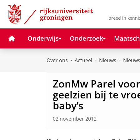
Skip
Skip
to
to
Content
Navigation
breed in kenni
Home
Onderwijs
Onderzoek
Maatsch
Over ons
Actueel
Nieuws
Nieuws
ZonMw Parel voor
geelzien bij te vr
baby’s
02 november 2012