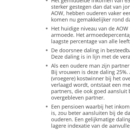
Het gemiddelde inkomen van 65-
sterker gestegen dan dat van j
AOW, hebben ouderen vaker een
komen nu gemakkelijker rond d
Het huidige niveau van de AOW
armoede. Het armoedepercentage
laagste percentage van alle leef
De doorsnee daling in besteedb
Deze daling is in lijn met de v
Als een oudere man zijn partner
Bij vrouwen is deze daling 25%.
(vroegere) kostwinner bij het ov
verlaagd wordt, ontstaat een me
partners, die ook goed aansluit 
overgebleven partner.
Een pensioen waarbij het inkome
is, zou beter aansluiten bij de
ouderen. Een gelijkmatige dalin
lagere indexatie van de aanvull