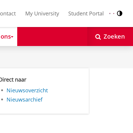
ontact
My University
Student Portal
Contr
Nederlands
English
 ons
Zoeken
Direct naar
Nieuwsoverzicht
Nieuwsarchief