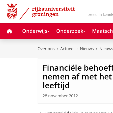
Skip
Skip
to
to
Content
Navigation
breed in kenni
Home
Onderwijs
Onderzoek
Maatsch
Over ons
Actueel
Nieuws
Nieuws
Financiële behoef
nemen af met het 
leeftijd
28 november 2012