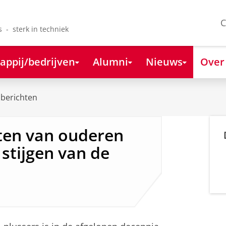
C
s - sterk in techniek
appij/bedrijven
Alumni
Nieuws
Over
berichten
ten van ouderen
stijgen van de