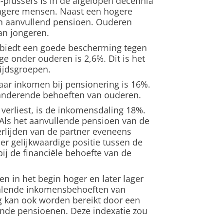
plussers is in de afgelopen decennia
ongere mensen. Naast een hogere
 aanvullend pensioen. Ouderen
an jongeren.
 biedt een goede bescherming tegen
 onder ouderen is 2,6%. Dit is het
tijdsgroepen.
aar inkomen bij pensionering is 16%.
eranderende behoeften van ouderen.
 verliest, is de inkomensdaling 18%.
 Als het aanvullende pensioen van de
erlijden van de partner eveneens
er gelijkwaardige positie tussen de
bij de financiële behoefte van de
n in het begin hoger en later lager
 dalende inkomensbehoeften van
g kan ook worden bereikt door een
ende pensioenen. Deze indexatie zou