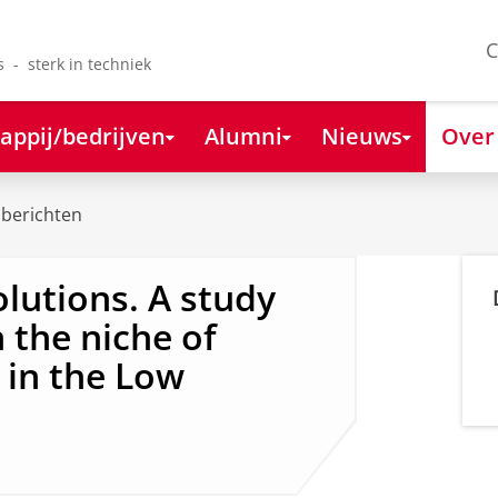
C
s - sterk in techniek
appij/bedrijven
Alumni
Nieuws
Over
berichten
lutions. A study
 the niche of
 in the Low