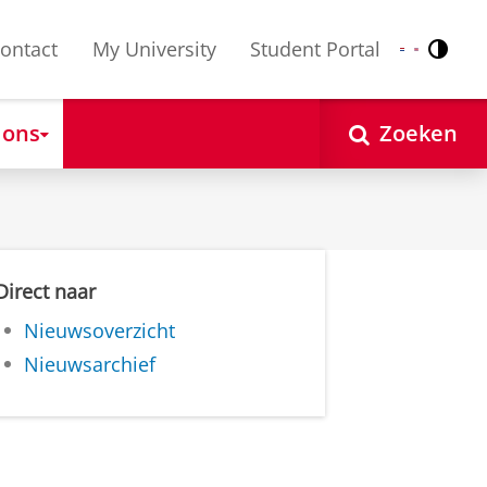
ontact
My University
Student Portal
Contr
Nederlands
English
 ons
Zoeken
Direct naar
Nieuwsoverzicht
Nieuwsarchief