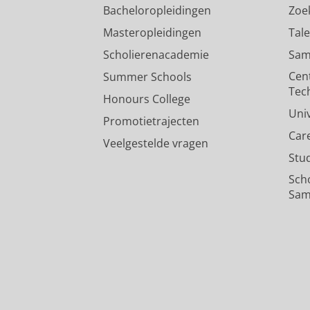
Bacheloropleidingen
Zoe
Masteropleidingen
Tal
Scholierenacademie
Sam
Cen
Summer Schools
Tec
Honours College
Uni
Promotietrajecten
Car
Veelgestelde vragen
Stu
Sch
Sam