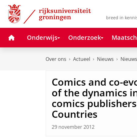
Skip
Skip
to
to
Content
Navigation
breed in kenni
Home
Onderwijs
Onderzoek
Maatsch
Over ons
Actueel
Nieuws
Nieuws
Comics and co-evo
of the dynamics in
comics publishers
Countries
29 november 2012