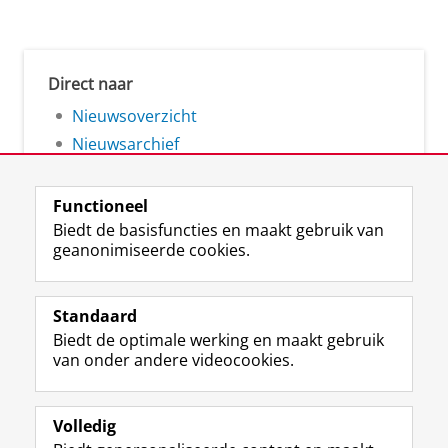
Direct naar
Nieuwsoverzicht
Nieuwsarchief
Functioneel
Biedt de basisfuncties en maakt gebruik van
geanonimiseerde cookies.
F
L
R
I
Y
Volg de RUG
a
i
S
n
o
Standaard
c
n
S
s
u
Biedt de optimale werking en maakt gebruik
e
k
-
t
T
Studiekiezers
van onder andere videocookies.
b
e
f
a
u
Maatschappij/bedrijven
o
d
e
g
b
o
I
e
r
e
Alumni
k
n
d
a
-
Volledig
p
-
R
m
k