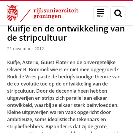
Skip
Skip
Over ons
Actueel
Nieuws
Nieuwsberichten
Menu
Zoek
to
to
en
Content
Navigation
zoeken
Kuifje en de ontwikkeling van
de stripcultuur
21 november 2012
Kuifje, Asterix, Guust Flater en de onvergetelijke
Olivier B. Bommel: wie is er niet mee opgegroeid?
Rudi de Vries paste de bedrijfskundige theorie van
de co-evolutie toe op de ontwikkeling van de
stripcultuur. Door de decennia heen hebben
uitgeverijen en strips zich parallel aan elkaar
ontwikkeld, waarbij ze elkaar sterk beïnvloedden.
Kleine uitgeverijen waren vaak opgericht door
ambitieuze, soms idealistische tekenaars en
stripliefhebbers. Bijzonder is dat zij de grote,