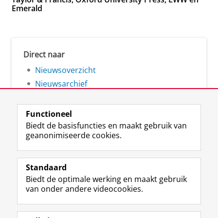
Emerald
Direct naar
Nieuwsoverzicht
Nieuwsarchief
Functioneel
Biedt de basisfuncties en maakt gebruik van
geanonimiseerde cookies.
F
L
R
I
Y
Volg de RUG
a
i
S
n
o
Standaard
c
n
S
s
u
Biedt de optimale werking en maakt gebruik
e
k
-
t
T
Studiekiezers
van onder andere videocookies.
b
e
f
a
u
Maatschappij/bedrijven
o
d
e
g
b
o
I
e
r
e