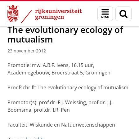
Skip
Skip
Over ons
Actueel
Nieuws
Nieuwsberichten
Menu
Zoek
to
to
en
Content
Navigation
zoeken
The evolutionary ecology of
mutualism
23 november 2012
Promotie: mw. A.B.F. Ivens, 16.15 uur,
Academiegebouw, Broerstraat 5, Groningen
Proefschrift: The evolutionary ecology of mutualism
Promotor(s): prof.dr. F.J. Weissing, prof.dr. J.J.
Boomsma, prof.dr. I.R. Pen
Faculteit: Wiskunde en Natuurwetenschappen