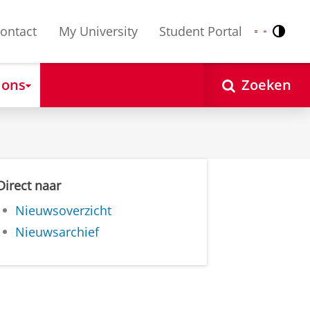
ontact
My University
Student Portal
Contr
Nederlands
English
 ons
Zoeken
Direct naar
Nieuwsoverzicht
Nieuwsarchief