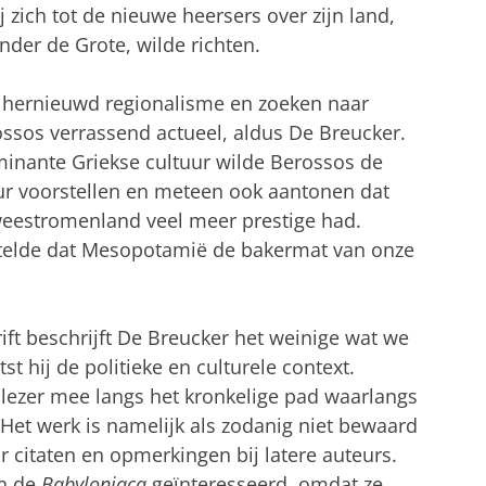
ij zich tot de nieuwe heersers over zijn land,
nder de Grote, wilde richten.
g, hernieuwd regionalisme en zoeken naar
ssos verrassend actueel, aldus De Breucker.
nante Griekse cultuur wilde Berossos de
tuur voorstellen en meteen ook aantonen dat
eestromenland veel meer prestige had.
 stelde dat Mesopotamië de bakermat van onze
rift beschrijft De Breucker het weinige wat we
t hij de politieke en culturele context.
ezer mee langs het kronkelige pad waarlangs
Het werk is namelijk als zodanig niet bewaard
 citaten en opmerkingen bij latere auteurs.
in de
Babyloniaca
geïnteresseerd, omdat ze