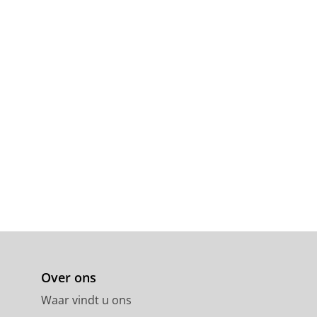
Over ons
Waar vindt u ons