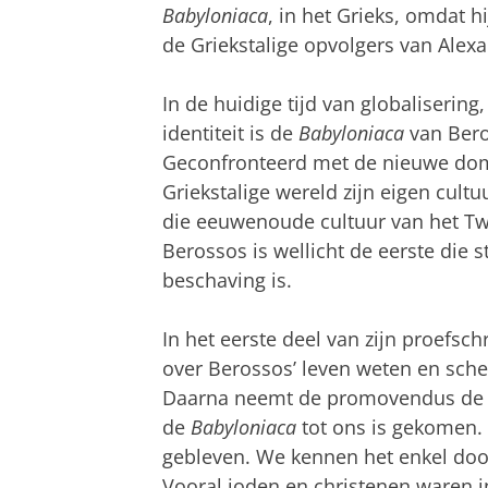
Babyloniaca
, in het Grieks, omdat h
de Griekstalige opvolgers van Alexa
In de huidige tijd van globaliserin
identiteit is de
Babyloniaca
van Bero
Geconfronteerd met de nieuwe domi
Griekstalige wereld zijn eigen cul
die eeuwenoude cultuur van het Tw
Berossos is wellicht de eerste die
beschaving is.
In het eerste deel van zijn proefsch
over Berossos’ leven weten en schets
Daarna neemt de promovendus de l
de
Babyloniaca
tot ons is gekomen. 
gebleven. We kennen het enkel door
Vooral joden en christenen waren 