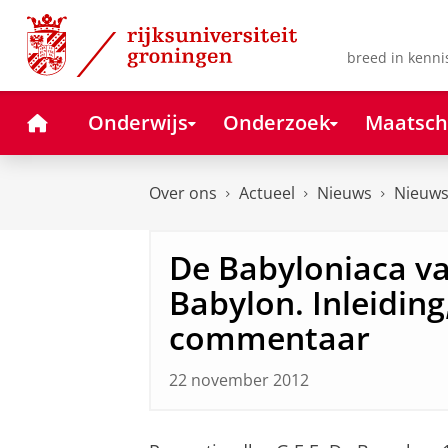
Skip
Skip
to
to
Content
Navigation
breed in kenni
Home
Onderwijs
Onderzoek
Maatsch
Over ons
Actueel
Nieuws
Nieuws
De Babyloniaca v
Babylon. Inleiding
commentaar
22 november 2012