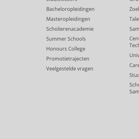
Bacheloropleidingen
Zoe
Masteropleidingen
Tal
Scholierenacademie
Sam
Cen
Summer Schools
Tec
Honours College
Uni
Promotietrajecten
Car
Veelgestelde vragen
Stu
Sch
Sam