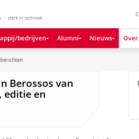
C
s - sterk in techniek
appij/bedrijven
Alumni
Nieuws
Over
berichten
an Berossos van
, editie en