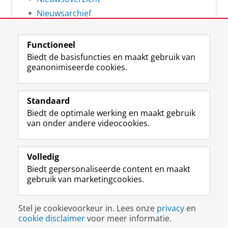
Nieuwsarchief
Functioneel
Biedt de basisfuncties en maakt gebruik van
geanonimiseerde cookies.
F
L
R
I
Y
Volg de RUG
a
i
S
n
o
Standaard
c
n
S
s
u
Biedt de optimale werking en maakt gebruik
e
k
-
t
T
Studiekiezers
van onder andere videocookies.
b
e
f
a
u
Maatschappij/bedrijven
o
d
e
g
b
o
I
e
r
e
Alumni
k
n
d
a
-
Volledig
p
-
R
m
k
Biedt gepersonaliseerde content en maakt
Over ons
a
p
i
-
a
gebruik van marketingcookies.
g
a
j
a
n
i
g
k
c
a
Disclaimer & Copyright
Privacy
Cookies
n
i
s
c
a
Stel je cookievoorkeur in. Lees onze
privacy
en
Inloggen
a
n
u
o
l
cookie disclaimer
voor meer informatie.
R
a
n
u
R