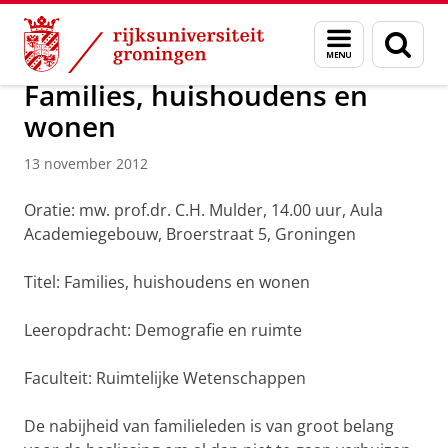
Skip
Skip
Over ons
Actueel
Nieuws
Nieuwsberichten
Menu
Zoek
to
to
en
Content
Navigation
zoeken
Families, huishoudens en
wonen
13 november 2012
Oratie: mw. prof.dr. C.H. Mulder, 14.00 uur, Aula
Academiegebouw, Broerstraat 5, Groningen
Titel: Families, huishoudens en wonen
Leeropdracht: Demografie en ruimte
Faculteit: Ruimtelijke Wetenschappen
De nabijheid van familieleden is van groot belang