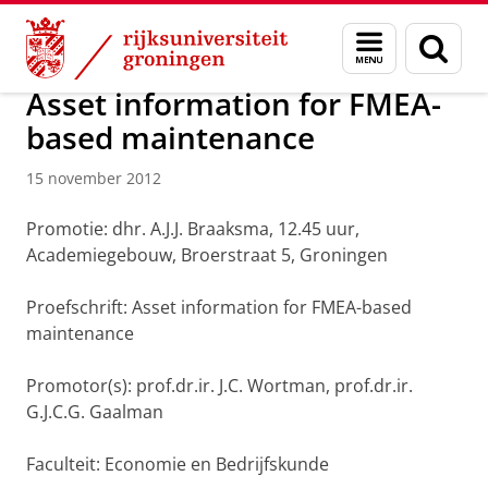
Skip
Skip
Over ons
Actueel
Nieuws
Nieuwsberichten
Menu
Zoek
to
to
en
Content
Navigation
zoeken
Asset information for FMEA-
based maintenance
15 november 2012
Promotie: dhr. A.J.J. Braaksma, 12.45 uur,
Academiegebouw, Broerstraat 5, Groningen
Proefschrift: Asset information for FMEA-based
maintenance
Promotor(s): prof.dr.ir. J.C. Wortman, prof.dr.ir.
G.J.C.G. Gaalman
Faculteit: Economie en Bedrijfskunde