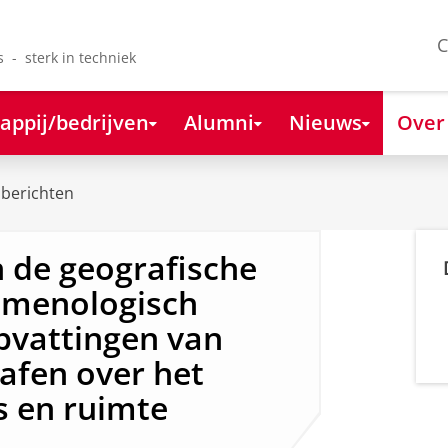
C
s - sterk in techniek
appij/bedrijven
Alumni
Nieuws
Over
berichten
 de geografische
nomenologisch
pvattingen van
rafen over het
s en ruimte