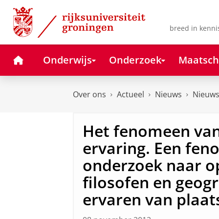
Skip
Skip
to
to
Content
Navigation
breed in kenni
Home
Onderwijs
Onderzoek
Maatsch
Over ons
Actueel
Nieuws
Nieuws
Het fenomeen van
ervaring. Een fe
onderzoek naar o
filosofen en geog
ervaren van plaat