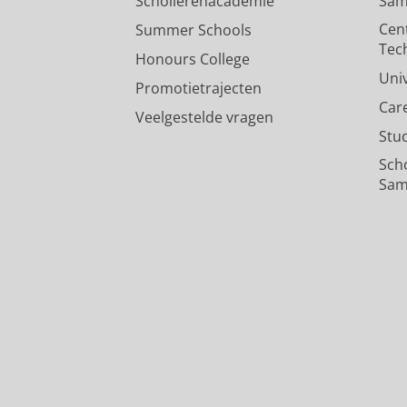
Scholierenacademie
Sam
Cen
Summer Schools
Tec
Honours College
Uni
Promotietrajecten
Car
Veelgestelde vragen
Stu
Sch
Sam