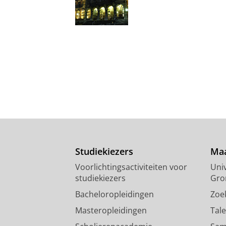
Studiekiezers
Maa
Voorlichtingsactiviteiten voor
Univ
studiekiezers
Gro
Bacheloropleidingen
Zoe
Masteropleidingen
Tal