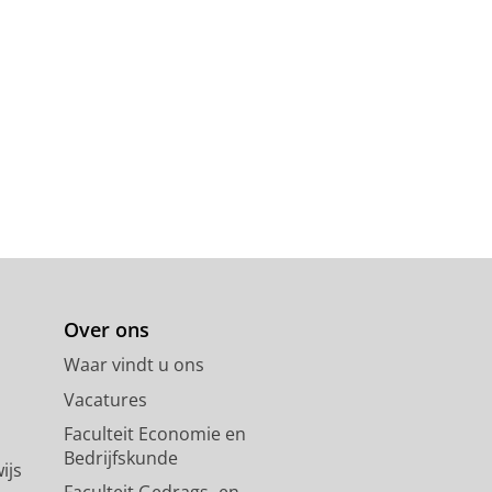
Over ons
Waar vindt u ons
Vacatures
Faculteit Economie en
Bedrijfskunde
ijs
Faculteit Gedrags- en