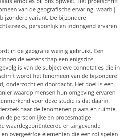
laats emoties bij ons opwekt. Het proefschrift
omeen van de geografische ervaring, waarbij
bijzondere variant. De bijzondere
echtstreeks, persoonlijk en indringend ervaren
rdt in de geografie weinig gebruikt. Een
 binnen de wetenschap een enigszins
 gevolg is van de subjectieve connotaties die in
fschrift wordt het fenomeen van de bijzondere
d, onderzocht en doordacht. Het doel is een
manier waarop mensen hun omgeving ervaren
enmerkend voor deze studie is dat daarin,
nderzoek naar de fenomenen plaats en ruimte,
n de persoonlijke en procesmatige
de waardegeoriënteerde en zingevende
 en overgeërfde elementen die een rol spelen