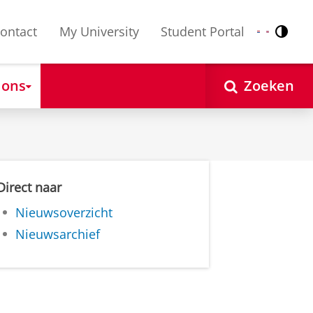
ontact
My University
Student Portal
Contr
Nederlands
English
 ons
Zoeken
Direct naar
Nieuwsoverzicht
Nieuwsarchief