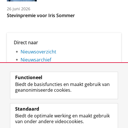
26 juni 2026
Stevinpremie voor Iris Sommer
Direct naar
Nieuwsoverzicht
Nieuwsarchief
Functioneel
Biedt de basisfuncties en maakt gebruik van
geanonimiseerde cookies.
F
L
R
I
Y
Volg de RUG
a
i
S
n
o
Standaard
c
n
S
s
u
Biedt de optimale werking en maakt gebruik
e
k
-
t
T
Studiekiezers
van onder andere videocookies.
b
e
f
a
u