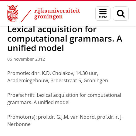
Skip
Skip
Over ons
Actueel
Nieuws
Nieuwsberichten
Menu
Zoek
to
to
en
Content
Navigation
zoeken
Lexical acquisition for
computational grammars. A
unified model
05 november 2012
Promotie: dhr. K.D. Cholakov, 14.30 uur,
Academiegebouw, Broerstraat 5, Groningen
Proefschrift: Lexical acquisition for computational
grammars. A unified model
Promotor(s): prof.dr. G.J.M. van Noord, prof.dr.ir. J.
Nerbonne