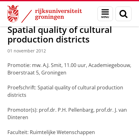
Skip
Skip
Over ons
Actueel
Nieuws
Nieuwsberichten
Menu
Zoek
to
to
en
Content
Navigation
zoeken
Spatial quality of cultural
production districts
01 november 2012
Promotie: mw. A.J. Smit, 11.00 uur, Academiegebouw,
Broerstraat 5, Groningen
Proefschrift: Spatial quality of cultural production
districts
Promotor(s): prof.dr. P.H. Pellenbarg, prof.dr. J. van
Dinteren
Faculteit: Ruimtelijke Wetenschappen