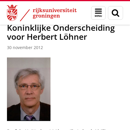
Skip
Skip
Over ons
Actueel
Nieuws
Nieuwsberichten
Menu
Zoek
to
to
en
Content
Navigation
zoeken
Koninklijke Onderscheiding
voor Herbert Löhner
30 november 2012