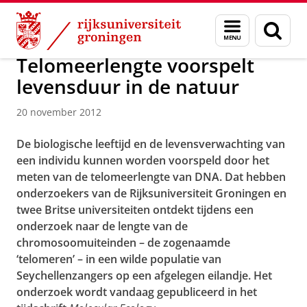
Skip
Skip
Over ons
Actueel
Nieuws
Nieuwsberichten
Menu
Zoek
to
to
en
Content
Navigation
zoeken
Telomeerlengte voorspelt
levensduur in de natuur
20 november 2012
De biologische leeftijd en de levensverwachting van
een individu kunnen worden voorspeld door het
meten van de telomeerlengte van DNA. Dat hebben
onderzoekers van de Rijksuniversiteit Groningen en
twee Britse universiteiten ontdekt tijdens een
onderzoek naar de lengte van de
chromosoomuiteinden – de zogenaamde
‘telomeren’ – in een wilde populatie van
Seychellenzangers op een afgelegen eilandje. Het
onderzoek wordt vandaag gepubliceerd in het