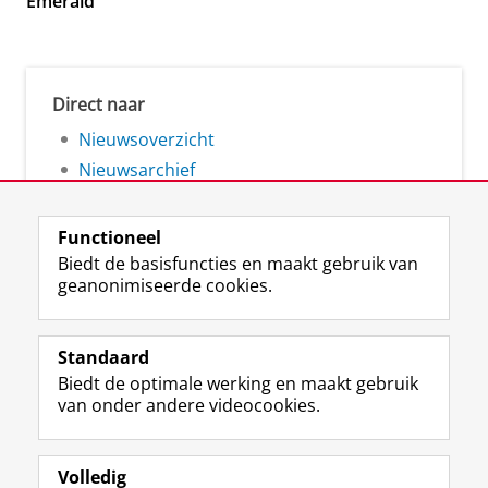
Emerald
Direct naar
Nieuwsoverzicht
Nieuwsarchief
Functioneel
Biedt de basisfuncties en maakt gebruik van
geanonimiseerde cookies.
F
L
R
I
Y
Volg de RUG
a
i
S
n
o
Standaard
c
n
S
s
u
Biedt de optimale werking en maakt gebruik
e
k
-
t
T
Studiekiezers
van onder andere videocookies.
b
e
f
a
u
Maatschappij/bedrijven
o
d
e
g
b
o
I
e
r
e
Alumni
k
n
d
a
-
Volledig