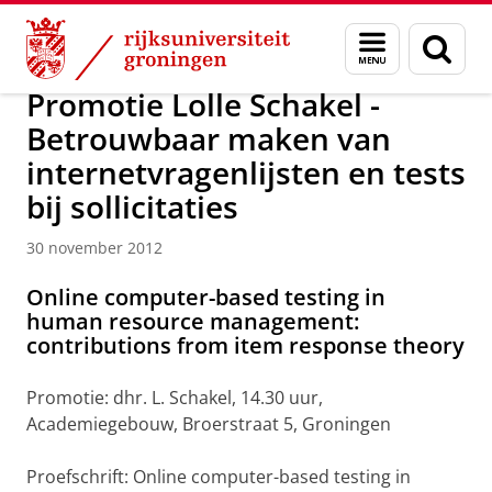
Skip
Skip
Over ons
Actueel
Nieuws
Nieuwsberichten
Menu
Zoek
to
to
en
Content
Navigation
zoeken
Promotie Lolle Schakel -
Betrouwbaar maken van
internetvragenlijsten en tests
bij sollicitaties
30 november 2012
Online computer-based testing in
human resource management:
contributions from item response theory
Promotie: dhr. L. Schakel, 14.30 uur,
Academiegebouw, Broerstraat 5, Groningen
Proefschrift: Online computer-based testing in