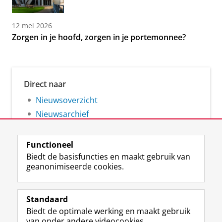
12 mei 2026
Zorgen in je hoofd, zorgen in je portemonnee?
Direct naar
Nieuwsoverzicht
Nieuwsarchief
Functioneel
Biedt de basisfuncties en maakt gebruik van
geanonimiseerde cookies.
F
L
R
I
Y
Volg de RUG
a
i
S
n
o
Standaard
c
n
S
s
u
Biedt de optimale werking en maakt gebruik
e
k
-
t
T
Studiekiezers
van onder andere videocookies.